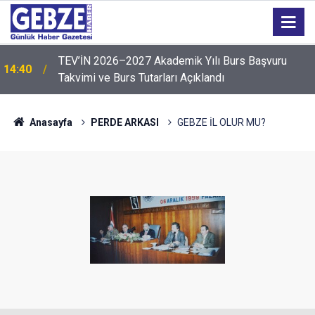
TEV’İN 2026–2027 Akademik Yılı Burs Başvuru
14:40
Takvimi ve Burs Tutarları Açıklandı
14:35
Sepaş Enerji, 136'ncı sırada yer aldı
Anasayfa
PERDE ARKASI
GEBZE İL OLUR MU?