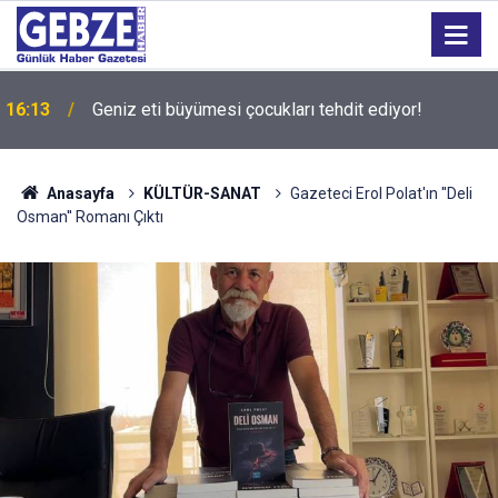
15:27
Bilişim 500 Araştırması’nın sonuçları açıklandı
Anasayfa
KÜLTÜR-SANAT
Gazeteci Erol Polat'ın ''Deli
Osman'' Romanı Çıktı