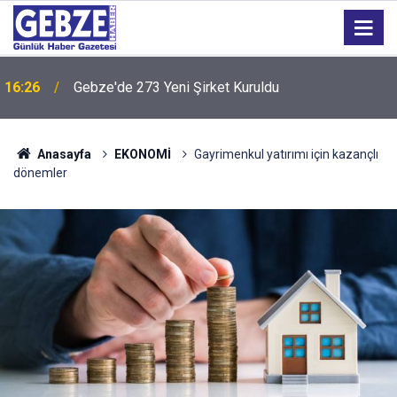
16:24
“Tarihi Okul Kaderine Terk Edildi''
Anasayfa
EKONOMİ
Gayrimenkul yatırımı için kazançlı
dönemler