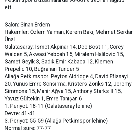
Petkimspor'u uzatmalarda 90-88’lik skorla mağlup
etti.
Salon: Sinan Erdem
Hakemler: Özlem Yalman, Kerem Baki, Mehmet Serdar
Ünal
Galatasaray: İsmet Akpınar 14, Dee Bost 11, Corey
Walden 5, Akwasi Yeboah 15, Miralem Halilovic 15,
Samet Geyik 3, Sadık Emir Kabaca 12, Klemen
Prepelic 10, Buğrahan Tuncer 5
Aliağa Petkimspor: Peyton Aldridge 4, David Efianayi
20, Yunus Emre Sonsırma, Kristers Zoriks 12, Jeremy
Simmons 15, Mahir Ağva 15, Anthony Starks II 15,
Yavuz Gültekin 1, Emre Tanışan 6
1. Periyot: 18-11 (Galatasaray lehine)
Devre: 41-41
3. Periyot: 55-59 (Aliağa Petkimspor lehine)
Normal süre: 77-77