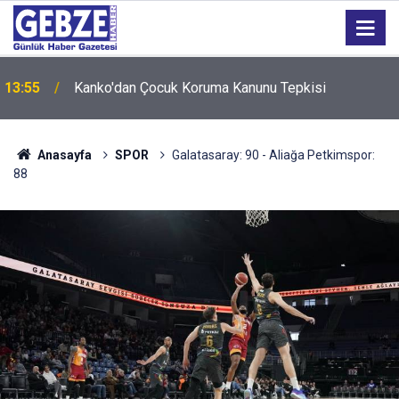
13:55
Kanko'dan Çocuk Koruma Kanunu Tepkisi
12:55
İzmit 95 Ebeveyn Buluşmaları başlıyor
Anasayfa
SPOR
Galatasaray: 90 - Aliağa Petkimspor:
88