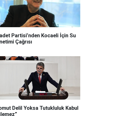
det Partisi’nden Kocaeli İçin Su
netimi Çağrısı
t Delil Yoksa Tutukluluk Kabul
ilemez”