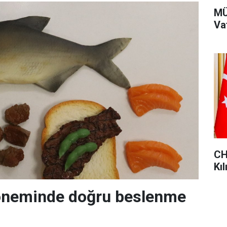
MÜ
Va
CHP
Kıl
neminde doğru beslenme