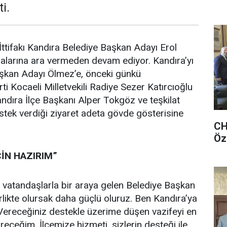
i.
ttifakı Kandıra Belediye Başkan Adayı Erol
alarına ara vermeden devam ediyor. Kandıra’yı
aşkan Adayı Ölmez’e, önceki günkü
ti Kocaeli Milletvekili Radiye Sezer Katırcıoğlu
Kandıra İlçe Başkanı Alper Tokgöz ve teşkilat
tek verdiği ziyaret adeta gövde gösterisine
CHP
Öz
İN HAZIRIM”
 vatandaşlarla bir araya gelen Belediye Başkan
rlikte olursak daha güçlü oluruz. Ben Kandıra’ya
 Vereceğiniz destekle üzerime düşen vazifeyi en
ireceğim. İlçemize hizmeti, sizlerin desteği ile