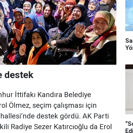
Saa
Yö
e destek
hur İttifakı Kandıra Belediye
ol Ölmez, seçim çalışması için
ahallesi’nde destek gördü. AK Parti
“Somu
kili Radiye Sezer Katırcıoğlu da Erol
Ed