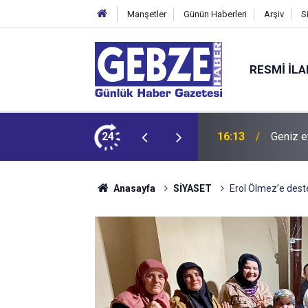
Manşetler
Günün Haberleri
Arşiv
S
RESMI İL
dit ediyor!
24
15:27
Bilişim
Anasayfa
SİYASET
Erol Ölmez’e dest