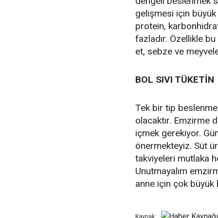
dengeli beslenmek s
gelişmesi için büyük
protein, karbonhidrat
fazladır. Özellikle b
et, sebze ve meyveler
BOL SIVI TÜKETİN
Tek bir tip beslenme
olacaktır. Emzirme d
içmek gerekiyor. Günd
önermekteyiz. Süt üret
takviyeleri mutlaka h
Unutmayalım emzir
anne için çok büyük b
Kaynak: