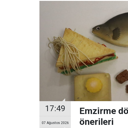
17:49
Emzirme dö
önerileri
07 Ağustos 2026