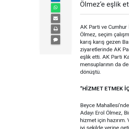
Ölmez’e eşlik ett
AK Parti ve Cumhur İ
Ölmez, seçim çalışm
karış karış gezen B
ziyaretlerinde AK Par
eşlik etti. AK Parti 
mensuplarının da des
dönüştü.
“HİZMET ETMEK İÇ
Beyce Mahallesi’nde
Adayı Erol Ölmez, Bi
hizmet için hazırım.
iyi şekilde yerine get