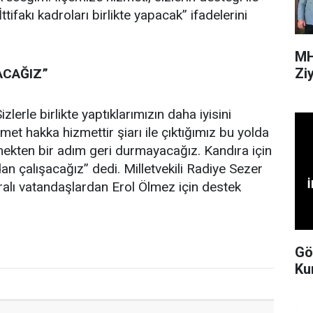
tifakı kadroları birlikte yapacak” ifadelerini
MH
Ziy
ACAĞIZ”
zlerle birlikte yaptıklarımızın daha iyisini
et hakka hizmettir şiarı ile çıktığımız bu yolda
ekten bir adım geri durmayacağız. Kandıra için
 çalışacağız” dedi. Milletvekili Radiye Sezer
ralı vatandaşlardan Erol Ölmez için destek
Gö
Ku