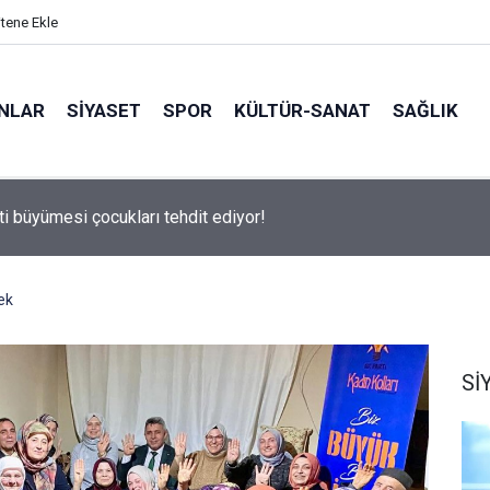
itene Ekle
ANLAR
SİYASET
SPOR
KÜLTÜR-SANAT
SAĞLIK
 500 Araştırması’nın sonuçları açıklandı
ek
Sİ