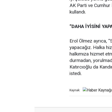
AK Parti ve Cumhur İt
kullandı.
“DAHA İYİSİNİ YAP
Erol Ölmez ayrıca, “Si
yapacağız. Halka hizm
halkımıza hizmet etm
durmadan, yorulmadan
Katırcıoğlu da Kandı
istedi.
Kaynak: