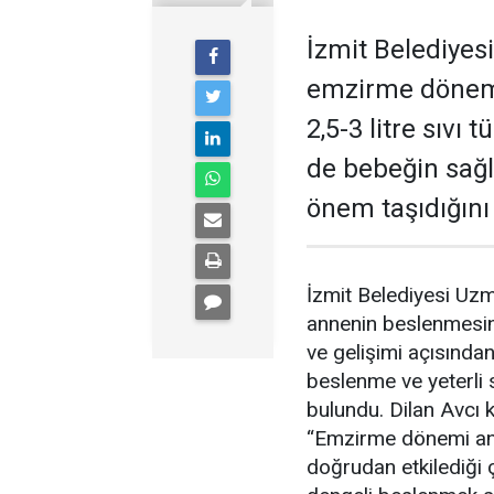
İzmit Belediyes
emzirme dönem
2,5-3 litre sıvı
de bebeğin sağl
önem taşıdığını
İzmit Belediyesi Uz
annenin beslenmesi
ve gelişimi açısında
beslenme ve yeterli 
bulundu. Dilan Avcı ko
“Emzirme dönemi ann
doğrudan etkilediği 