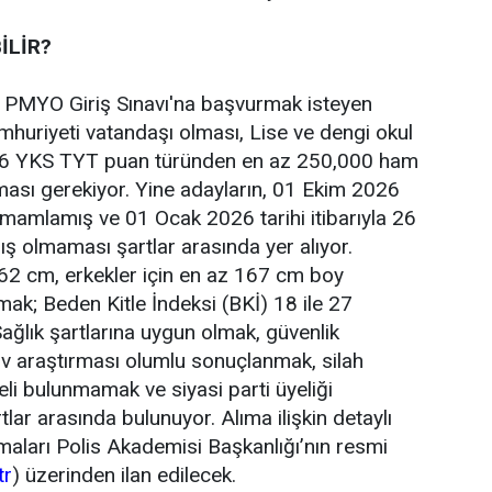
İLİR?
 PMYO Giriş Sınavı'na başvurmak isteyen
mhuriyeti vatandaşı olması, Lise ve dengi okul
6 YKS TYT puan türünden en az 250,000 ham
ası gerekiyor. Yine adayların, 01 Ekim 2026
tamamlamış ve 01 Ocak 2026 tarihi itibarıyla 26
 olmaması şartlar arasında yer alıyor.
162 cm, erkekler için en az 167 cm boy
ak; Beden Kitle İndeksi (BKİ) 18 ile 27
ğlık şartlarına uygun olmak, güvenlik
v araştırması olumlu sonuçlanmak, silah
li bulunmamak ve siyasi parti üyeliği
lar arasında bulunuyor. Alıma ilişkin detaylı
maları Polis Akademisi Başkanlığı’nın resmi
tr
) üzerinden ilan edilecek.