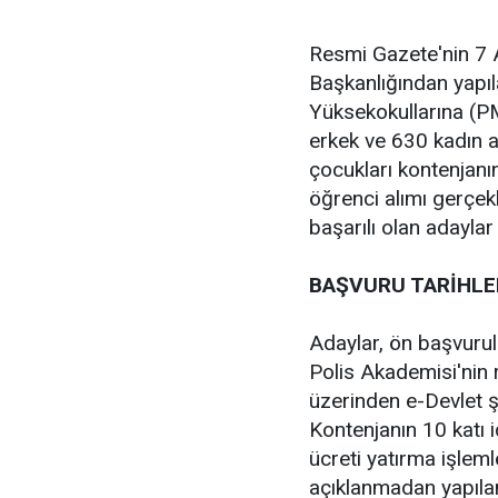
Resmi Gazete'nin 7 A
Başkanlığından yapı
Yüksekokullarına (
erkek ve 630 kadın ad
çocukları kontenjan
öğrenci alımı gerçekl
başarılı olan adayla
BAŞVURU TARİHLE
Adaylar, ön başvurul
Polis Akademisi'nin 
üzerinden e-Devlet şi
Kontenjanın 10 katı i
ücreti yatırma işlem
açıklanmadan yapıla