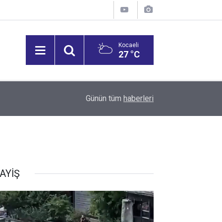
Kocaeli
27 °C
09:41
FETÖ Firarisi İhraç Albay Gölcük'te Yakalandı! ​
Günün tüm
haberleri
AYİŞ