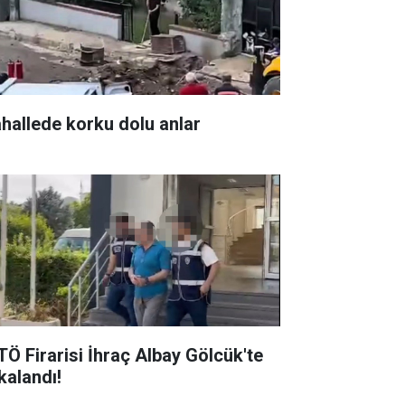
hallede korku dolu anlar
TÖ Firarisi İhraç Albay Gölcük'te
alandı! ​