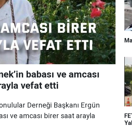
Ma
ek’in babası ve amcası
rayla vefat etti
onulular Derneği Başkanı Ergün
sı ve amcası birer saat arayla
FE
Yak