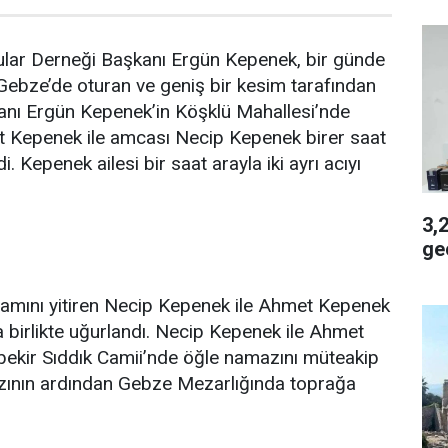
lar Derneği Başkanı Ergün Kepenek, bir günde
. Gebze’de oturan ve geniş bir kesim tarafından
anı Ergün Kepenek’in Köşklü Mahallesi’nde
 Kepenek ile amcası Necip Kepenek birer saat
i. Kepenek ailesi bir saat arayla iki ayrı acıyı
3,2 
geç
şamını yitiren Necip Kepenek ile Ahmet Kepenek
a birlikte uğurlandı. Necip Kepenek ile Ahmet
kir Sıddık Camii’nde öğle namazını müteakip
zının ardından Gebze Mezarlığında toprağa