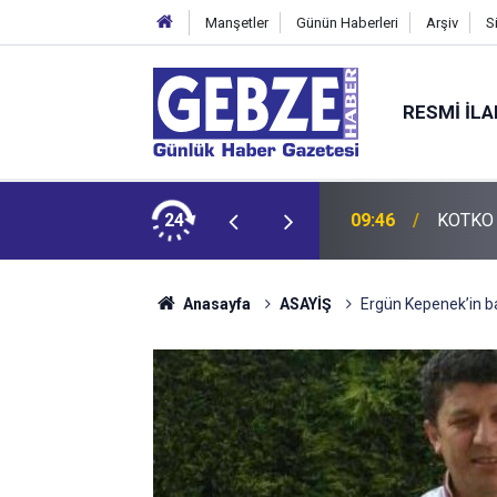
Manşetler
Günün Haberleri
Arşiv
S
RESMI İL
i ihracat kapıları aralıyor
24
09:46
KOTKO i
Anasayfa
ASAYİŞ
Ergün Kepenek’in ba