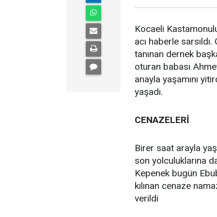
Kocaeli Kastamonulu
acı haberle sarsıldı
tanınan dernek başk
oturan babası Ahmet
anayla yaşamını yitird
yaşadı.
CENAZELERİ
Birer saat arayla ya
son yolculuklarına d
Kepenek bugün Ebube
kılınan cenaze nama
verildi