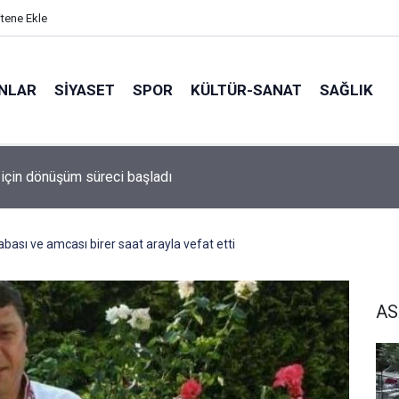
itene Ekle
ANLAR
SİYASET
SPOR
KÜLTÜR-SANAT
SAĞLIK
çin dönüşüm süreci başladı
bası ve amcası birer saat arayla vefat etti
AS