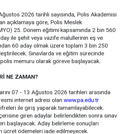
ğustos 2026 tarihli sayısında, Polis Akademisi
lan açıklamaya göre, Polis Meslek
PMYO) 25. Dönem eğitimi kapsamında 2 bin 560
ay ile şehit veya vazife malullerinin eş ve
ından 60 aday olmak üzere toplam 3 bin 250
eştirilecek. Sınavlarda ve eğitim sürecinde
r polis memuru olarak göreve başlayacak.
Rİ NE ZAMAN?
arını 07 - 13 Ağustos 2026 tarihleri arasında
resmi internet adresi olan
www.pa.edu.tr
freleri ile giriş yaparak tamamlayabilecek.
çerisine giren adaylar belirlendikten sonra sınav
leri başlayacak. Aday belirleme sonuçları
n ücret ödemeleri iade edilmeyecek.