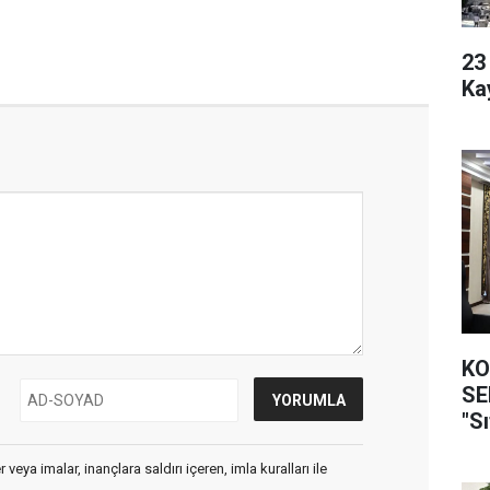
23 Yaşı
Ka
KO
SEFER
"Sı
veya imalar, inançlara saldırı içeren, imla kuralları ile