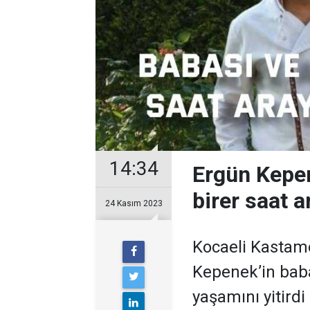
14:34
Ergün Kepen
birer saat a
24 Kasım 2023
Kocaeli Kastam
Kepenek’in baba
yaşamını yitirdi