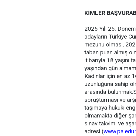
KİMLER BAŞVURAB
2026 Yılı 25. Dönem
adayların Türkiye Cu
mezunu olması, 202
taban puan almış olm
itibarıyla 18 yaşını 
yaşından gün almamış
Kadınlar için en az 
uzunluğuna sahip olm
arasında bulunmak.Sa
soruşturması ve arşi
taşımaya hukuki enge
olmamakta diğer şart
sınav takvimi ve aşa
adresi (
www.pa.edu.