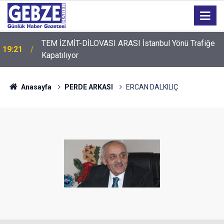
TEM İZMİT-DİLOVASI ARASI İstanbul Yönü Trafiğe
19:21
Kapatılıyor
19:20
GTO'dan Üyelerine Ticari Fırsat
Anasayfa
PERDE ARKASI
ERCAN DALKILIÇ