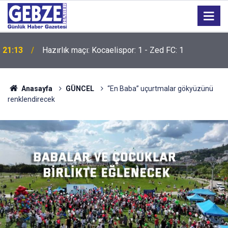
21:13
Hazırlık maçı: Kocaelispor: 1 - Zed FC: 1
21:12
İzmit Körfezi'ni yüzerek geçtiler
Anasayfa
GÜNCEL
“En Baba” uçurtmalar gökyüzünü
renklendirecek