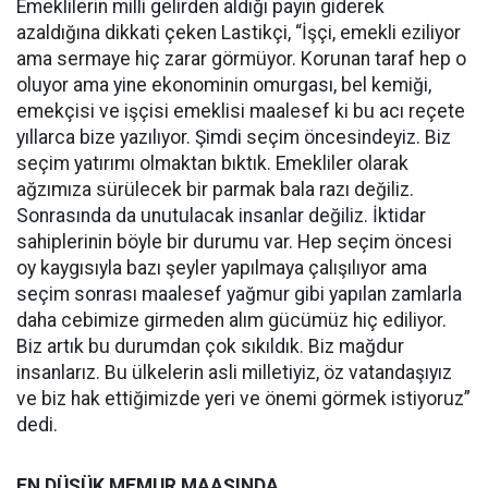
Emeklilerin milli gelirden aldığı payın giderek
azaldığına dikkati çeken Lastikçi, “İşçi, emekli eziliyor
ama sermaye hiç zarar görmüyor. Korunan taraf hep o
oluyor ama yine ekonominin omurgası, bel kemiği,
emekçisi ve işçisi emeklisi maalesef ki bu acı reçete
yıllarca bize yazılıyor. Şimdi seçim öncesindeyiz. Biz
seçim yatırımı olmaktan bıktık. Emekliler olarak
ağzımıza sürülecek bir parmak bala razı değiliz.
Sonrasında da unutulacak insanlar değiliz. İktidar
sahiplerinin böyle bir durumu var. Hep seçim öncesi
oy kaygısıyla bazı şeyler yapılmaya çalışılıyor ama
seçim sonrası maalesef yağmur gibi yapılan zamlarla
daha cebimize girmeden alım gücümüz hiç ediliyor.
Biz artık bu durumdan çok sıkıldık. Biz mağdur
insanlarız. Bu ülkelerin asli milletiyiz, öz vatandaşıyız
ve biz hak ettiğimizde yeri ve önemi görmek istiyoruz”
dedi.
EN DÜŞÜK MEMUR MAAŞINDA