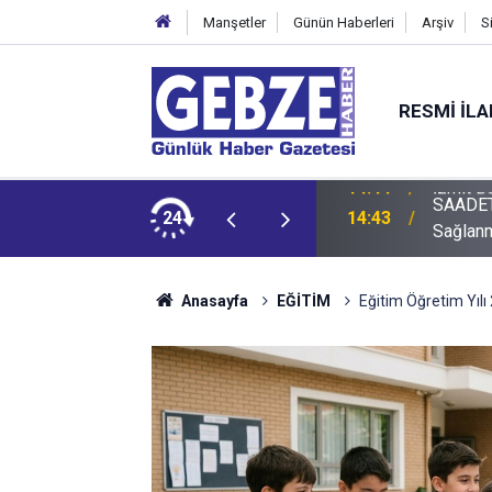
Manşetler
Günün Haberleri
Arşiv
S
RESMI İL
SAADET P
şkan yardımcısı göreve başladı
24
14:43
Sağlanm
Anasayfa
EĞİTİM
Eğitim Öğretim Yılı