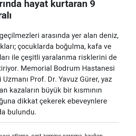
ında hayat kurtaran 9
alı
zgeçilmezleri arasında yer alan deniz,
kları; çocuklarda boğulma, kafa ve
ı ile çeşitli yaralanma risklerini de
tiriyor. Memorial Bodrum Hastanesi
i Uzmanı Prof. Dr. Yavuz Gürer, yaz
an kazaların büyük bir kısmının
uğuna dikkat çekerek ebeveynlere
da bulundu.
uya atlama, sert zemine çarpma, kayğan