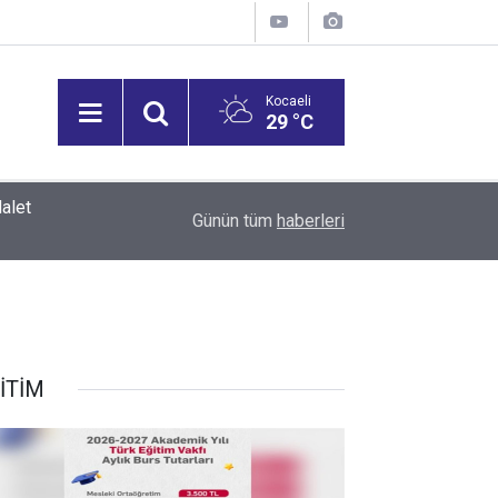
Kocaeli
29 °C
TEV’İN 2026–2027 Akademik Yılı Burs Başvuru Takvimi ve Burs Tutarları
14:40
Günün tüm
haberleri
Açıklandı
İTİM