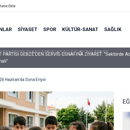
itene Ekle
ANLAR
SİYASET
SPOR
KÜLTÜR-SANAT
SAĞLIK
ARTİSİ GEBZE'DEN SERVİS ESNAFINA ZİYARET: "Sektörde Adalet
alı"
 26 Haziran'da Sona Eriyor
EĞ