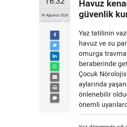
16:32
Havuz kenar
güvenlik kur
06 Ağustos 2026
Yaz tatilinin va
havuz ve su par
omurga travmalar
beraberinde ge
Çocuk Nörolojis
aylarında yaşan
önlenebilir old
önemli uyarılar
Yaz döneminde sığ s