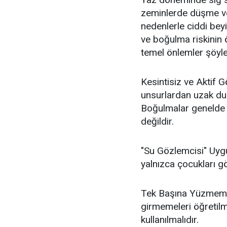
zeminlerde düşme ve 
nedenlerle ciddi bey
ve boğulma riskinin 
temel önlemler şöyle 
Kesintisiz ve Aktif G
unsurlardan uzak dur
Boğulmalar genelde s
değildir.
"Su Gözlemcisi" Uygul
yalnızca çocukları gö
Tek Başına Yüzmeme:
girmemeleri öğretilme
kullanılmalıdır.