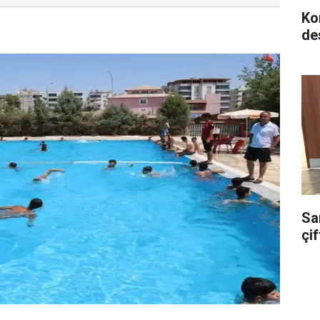
Ko
de
Sa
çif