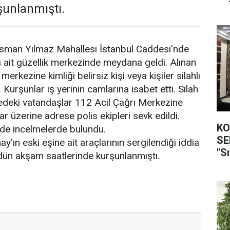
unlanmıştı.
Osman Yılmaz Mahallesi İstanbul Caddesi'nde
 ait güzellik merkezinde meydana geldi. Alınan
 merkezine kimliği belirsiz kişi veya kişiler silahlı
. Kurşunlar iş yerinin camlarına isabet etti. Silah
edeki vatandaşlar 112 Acil Çağrı Merkezine
r üzerine adrese polis ekipleri sevk edildi.
KO
inde incelmelerde bulundu.
SEFER
'ın eski eşine ait araçlarının sergilendiği iddia
"Sı
 dün akşam saatlerinde kurşunlanmıştı.