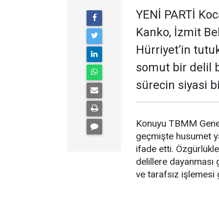
YENİ PARTİ Kocae
Kanko, İzmit B
Hürriyet’in tut
somut bir delil
sürecin siyasi 
Konuyu TBMM Genel K
geçmişte husumet yaş
ifade etti. Özgürlükle
delillere dayanması 
ve tarafsız işlemesi g