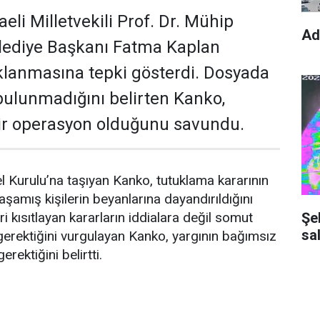
li Milletvekili Prof. Dr. Mühip
Ad
elediye Başkanı Fatma Kaplan
uklanmasına tepki gösterdi. Dosyada
 bulunmadığını belirten Kanko,
bir operasyon olduğunu savundu.
urulu’na taşıyan Kanko, tutuklama kararının
amış kişilerin beyanlarına dayandırıldığını
Şe
ri kısıtlayan kararların iddialara değil somut
sal
gerektiğini vurgulayan Kanko, yargının bağımsız
erektiğini belirtti.