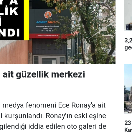
3,2 
geç
 ait güzellik merkezi
l medya fenomeni Ece Ronay'a ait
i kurşunlandı. Ronay'ın eski eşine
23 Yaşı
rgilendiği iddia edilen oto galeri de
Ka