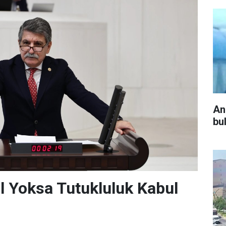
An
bu
l Yoksa Tutukluluk Kabul