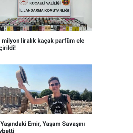
milyon liralık kaçak parfüm ele
irildi!
ndaki Emir, Yaşam Savaşını
ybetti