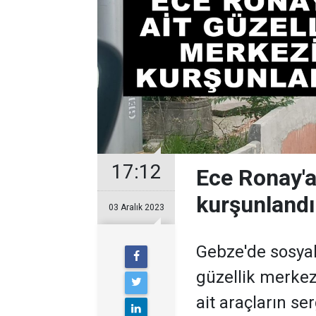
17:12
Ece Ronay'a
kurşunlandı
03 Aralık 2023
Gebze'de sosya
güzellik merkez
ait araçların se