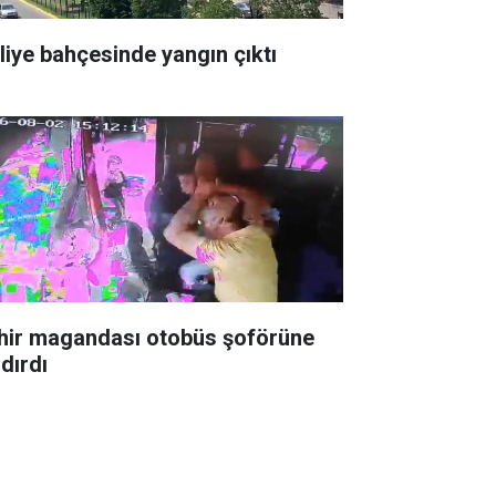
liye bahçesinde yangın çıktı
hir magandası otobüs şoförüne
dırdı