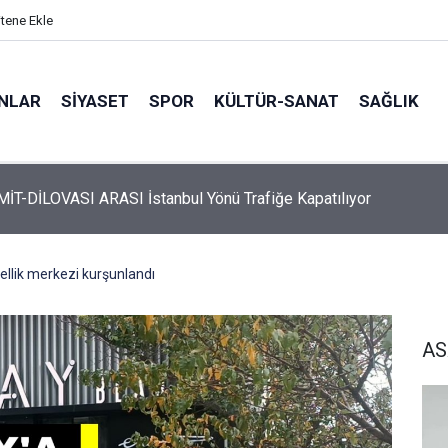
itene Ekle
ANLAR
SİYASET
SPOR
KÜLTÜR-SANAT
SAĞLIK
 Üyelerine Ticari Fırsat
ellik merkezi kurşunlandı
AS