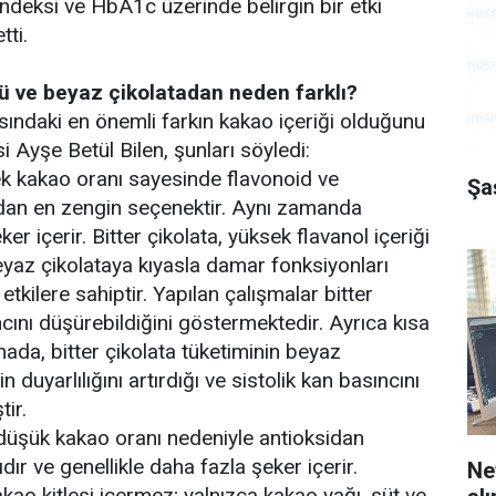
 indeksi ve HbA1c üzerinde belirgin bir etki
tti.
tlü ve beyaz çikolatadan neden farklı?
asındaki en önemli farkın kakao içeriği olduğunu
si Ayşe Betül Bilen, şunları söyledi:
sek kakao oranı sayesinde flavonoid ve
Şa
dan en zengin seçenektir. Aynı zamanda
er içerir. Bitter çikolata, yüksek flavanol içeriği
eyaz çikolataya kıyasla damar fonksiyonları
tkilere sahiptir. Yapılan çalışmalar bitter
cını düşürebildiğini göstermektedir. Ayrıca kısa
şmada, bitter çikolata tüketiminin beyaz
n duyarlılığını artırdığı ve sistolik kan basıncını
tir.
 düşük kakao oranı nedeniyle antioksidan
dır ve genellikle daha fazla şeker içerir.
Nef
kao kitlesi içermez; yalnızca kakao yağı, süt ve