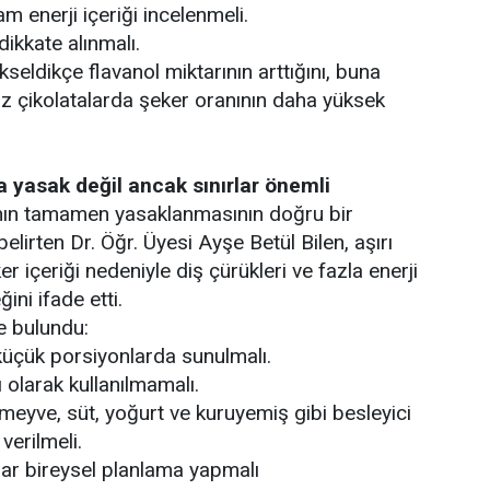
 enerji içeriği incelenmeli.
ikkate alınmalı.
kseldikçe flavanol miktarının arttığını, buna
yaz çikolatalarda şeker oranının daha yüksek
 yasak değil ancak sınırlar önemli
nın tamamen yasaklanmasının doğru bir
elirten Dr. Öğr. Üyesi Ayşe Betül Bilen, aşırı
r içeriği nedeniyle diş çürükleri ve fazla enerji
ini ifade etti.
de bulundu:
 küçük porsiyonlarda sunulmalı.
 olarak kullanılmamalı.
eyve, süt, yoğurt ve kuruyemiş gibi besleyici
 verilmeli.
nlar bireysel planlama yapmalı