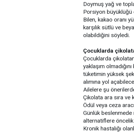
Doymuş yağ ve toplam
Porsiyon büyüklüğü d
Bilen, kakao oranı yü
karşılık sütlü ve be
olabildiğini söyledi.
Çocuklarda çikolata
Çocuklarda çikolata
yaklaşım olmadığını b
tüketimin yüksek şeke
alımına yol açabileceğ
Ailelere şu öneriler
Çikolata ara sıra ve
Ödül veya ceza aracı
Günlük beslenmede m
alternatiflere öncelik
Kronik hastalığı ola