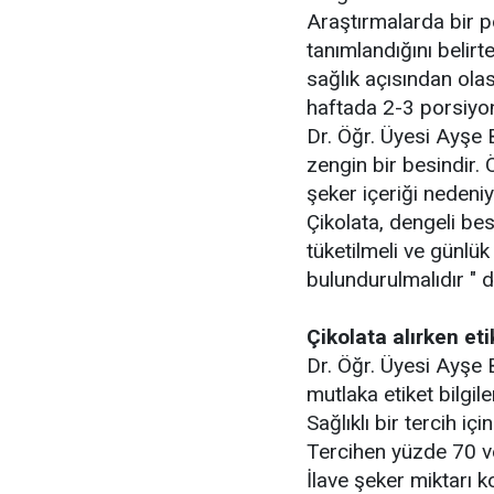
Araştırmalarda bir 
tanımlandığını belirt
sağlık açısından olası
haftada 2-3 porsiyon
Dr. Öğr. Üyesi Ayşe B
zengin bir besindir. 
şeker içeriği nedeni
Çikolata, dengeli be
tüketilmeli ve günlük
bulundurulmalıdır " d
Çikolata alırken et
Dr. Öğr. Üyesi Ayşe Be
mutlaka etiket bilgile
Sağlıklı bir tercih iç
Tercihen yüzde 70 ve
İlave şeker miktarı ko