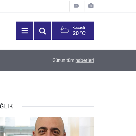
Kocaeli
30 °C
14:20
Anadolu Dostluk Rallisi İlk Yarıyı Tamamladı
Günün tüm
haberleri
ĞLIK