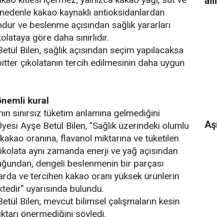
al
nedenle kakao kaynaklı antioksidanlardan
dur ve beslenme açısından sağlık yararları
olataya göre daha sınırlıdır.
Betül Bilen, sağlık açısından seçim yapılacaksa
itter çikolatanın tercih edilmesinin daha uygun
önemli kural
nın sınırsız tüketim anlamına gelmediğini
Aşı
Üyesi Ayşe Betül Bilen, "Sağlık üzerindeki olumlu
kakao oranına, flavanol miktarına ve tüketilen
Çikolata aynı zamanda enerji ve yağ açısından
uğundan, dengeli beslenmenin bir parçası
larda ve tercihen kakao oranı yüksek ürünlerin
ktedir" uyarısında bulundu.
etül Bilen, mevcut bilimsel çalışmaların kesin
iktarı önermediğini söyledi.