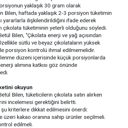
porsiyonun yaklaşık 30 gram olarak
en Bilen, haftada yaklaşık 2-3 porsiyon tüketimin
 yararlarla ilişkilendirildiğini ifade ederek
 çikolata tüketiminin yeterli olduğunu söyledi.
etül Bilen, "Çikolata enerji ve yağ açısından
Özellikle sütlü ve beyaz çikolataların yüksek
yle porsiyon kontrolü ihmal edilmemelidir.
slenme düzeni içerisinde küçük porsiyonlarda
 enerji alımına katkısı göz önünde
edi.
iketini okuyun
tül Bilen, tüketicilerin çikolata satın alırken
rini incelemesi gerektiğini belirtti.
in şu kriterlere dikkat edilmesini önerdi:
 üzeri kakao oranına sahip ürünler seçilmeli.
ntrol edilmeli.