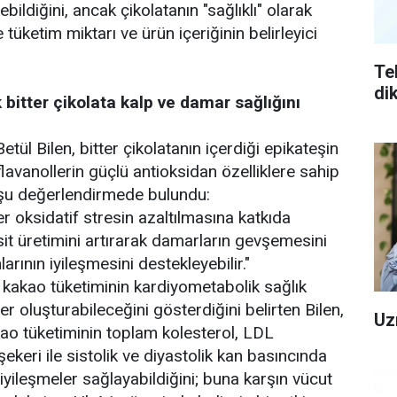
bildiğini, ancak çikolatanın "sağlıklı" olarak
tüketim miktarı ve ürün içeriğinin belirleyici
Te
di
bitter çikolata kalp ve damar sağlığını
etül Bilen, bitter çikolatanın içerdiği epikateşin
flavanollerin güçlü antioksidan özelliklere sahip
 şu değerlendirmede bulundu:
ler oksidatif stresin azaltılmasına katkıda
sit üretimini artırarak damarların gevşemesini
arının iyileşmesini destekleyebilir."
n kakao tüketiminin kardiyometabolik sağlık
er oluşturabileceğini gösterdiğini belirten Bilen,
Uz
kao tüketiminin toplam kolesterol, LDL
şekeri ile sistolik ve diyastolik kan basıncında
iyileşmeler sağlayabildiğini; buna karşın vücut