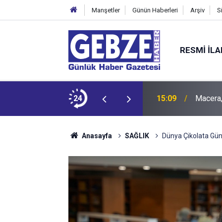
Manşetler
Günün Haberleri
Arşiv
S
RESMI İL
i Başladı
24
15:09
Macera,
Anasayfa
SAĞLIK
Dünya Çikolata Gün