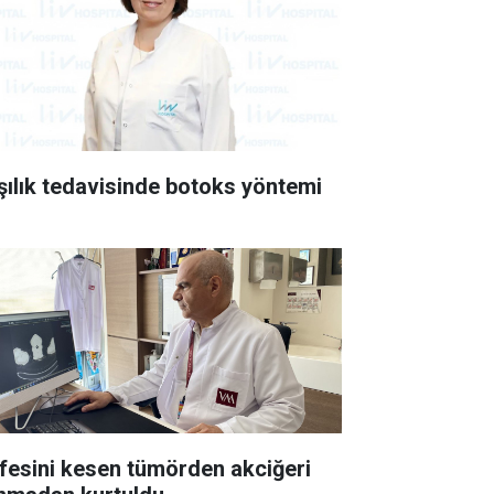
şılık tedavisinde botoks yöntemi
esini kesen tümörden akciğeri