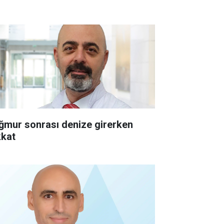
ğmur sonrası denize girerken
kkat