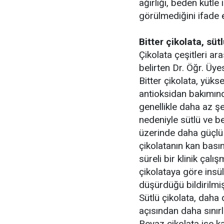
ağırlığı, beden kütle
görülmediğini ifade e
Bitter çikolata, sü
Çikolata çeşitleri ar
belirten Dr. Öğr. Üye
Bitter çikolata, yük
antioksidan bakımın
genellikle daha az şek
nedeniyle sütlü ve b
üzerinde daha güçlü e
çikolatanın kan basın
süreli bir klinik çalı
çikolataya göre insüli
düşürdüğü bildirilmiş
Sütlü çikolata, daha
açısından daha sınırlı
Beyaz çikolata ise ka