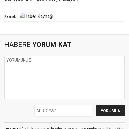
Kaynak:
HABERE
YORUM KAT
UYARI:
Küfür, hakaret, rencide edici cümleler veya imalar, inançlara saldırı