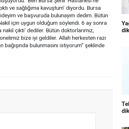
onuşuyordu. ‘Ben Bursa Şehir Hastanesi’ne
ıktı ve sağlığıma kavuştum’ diyordu. Bursa
gideyim ve başvuruda bulunayım dedim. Bütün
. Nakil için uygun olduğum söylendi. 6 ay sonra
Ya
di
 nakil çıktı’ dediler. Bütün doktorlarımız,
nelimiz bize iyi geldiler. Allah herkesten razı
n bağışında bulunmasını istiyorum” şeklinde
Te
di