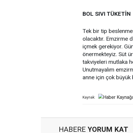
BOL SIVI TÜKETİN
Tek bir tip beslenme
olacaktır. Emzirme d
içmek gerekiyor. Günd
önermekteyiz. Süt üret
takviyeleri mutlaka h
Unutmayalım emzir
anne için çok büyük b
Kaynak:
HABERE
YORUM KAT