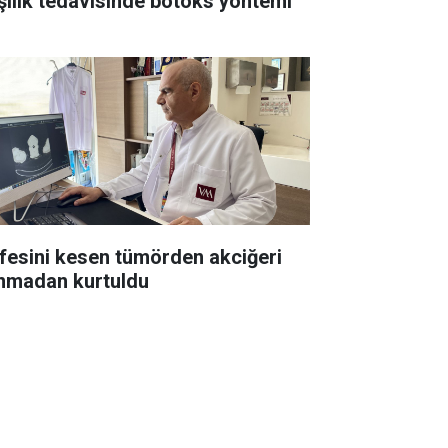
şılık tedavisinde botoks yöntemi
esini kesen tümörden akciğeri
ınmadan kurtuldu