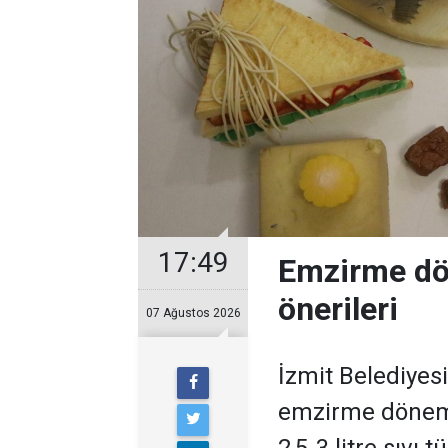
17:49
Emzirme dö
önerileri
07 Ağustos 2026
İzmit Belediyes
emzirme dönem