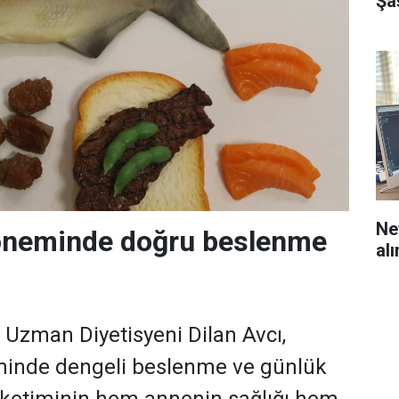
Şa
Nef
neminde doğru beslenme
al
i Uzman Diyetisyeni Dilan Avcı,
inde dengeli beslenme ve günlük