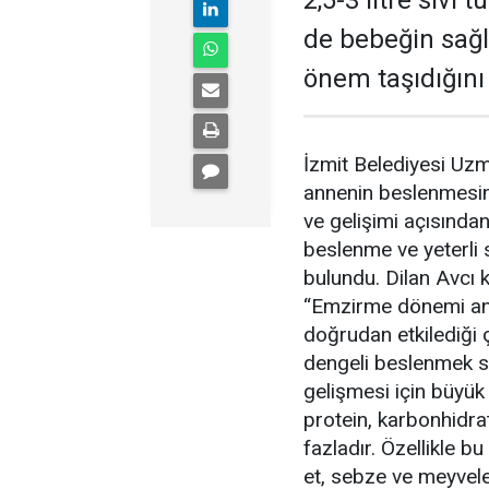
2,5-3 litre sıvı
de bebeğin sağl
önem taşıdığını
İzmit Belediyesi Uz
annenin beslenmesi
ve gelişimi açısında
beslenme ve yeterli 
bulundu. Dilan Avcı ko
“Emzirme dönemi ann
doğrudan etkilediği 
dengeli beslenmek s
gelişmesi için büyük
protein, karbonhidrat
fazladır. Özellikle b
et, sebze ve meyveler