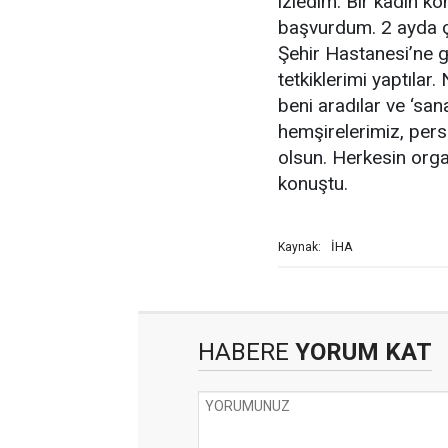
izledim. Bir kadın k
başvurdum. 2 ayda ç
Şehir Hastanesi’ne 
tetkiklerimi yaptılar
beni aradılar ve ‘sana
hemşirelerimiz, perso
olsun. Herkesin orga
konuştu.
İHA
Kaynak:
HABERE
YORUM KAT