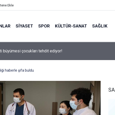
itene Ekle
ANLAR
SİYASET
SPOR
KÜLTÜR-SANAT
SAĞLIK
 500 Araştırması’nın sonuçları açıklandı
diği haberle şifa buldu
SA