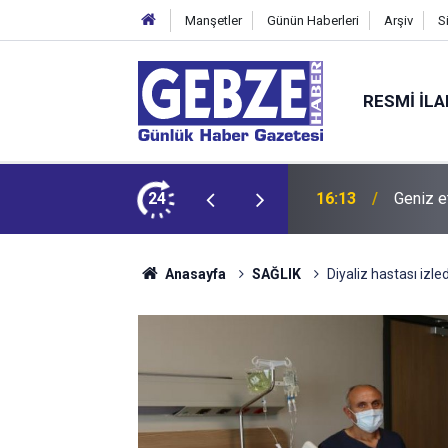
Manşetler
Günün Haberleri
Arşiv
S
RESMI İL
dit ediyor!
24
15:27
Bilişim
Anasayfa
SAĞLIK
Diyaliz hastası izle