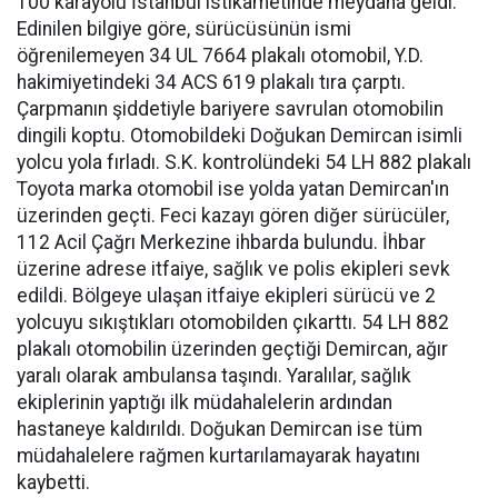
100 karayolu İstanbul istikametinde meydana geldi.
Edinilen bilgiye göre, sürücüsünün ismi
öğrenilemeyen 34 UL 7664 plakalı otomobil, Y.D.
hakimiyetindeki 34 ACS 619 plakalı tıra çarptı.
Çarpmanın şiddetiyle bariyere savrulan otomobilin
dingili koptu. Otomobildeki Doğukan Demircan isimli
yolcu yola fırladı. S.K. kontrolündeki 54 LH 882 plakalı
Toyota marka otomobil ise yolda yatan Demircan'ın
üzerinden geçti. Feci kazayı gören diğer sürücüler,
112 Acil Çağrı Merkezine ihbarda bulundu. İhbar
üzerine adrese itfaiye, sağlık ve polis ekipleri sevk
edildi. Bölgeye ulaşan itfaiye ekipleri sürücü ve 2
yolcuyu sıkıştıkları otomobilden çıkarttı. 54 LH 882
plakalı otomobilin üzerinden geçtiği Demircan, ağır
yaralı olarak ambulansa taşındı. Yaralılar, sağlık
ekiplerinin yaptığı ilk müdahalelerin ardından
hastaneye kaldırıldı. Doğukan Demircan ise tüm
müdahalelere rağmen kurtarılamayarak hayatını
kaybetti.