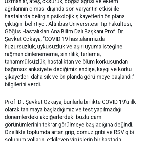
Uzmanlar, ateş, öksürük, boğaz ağrısı ve eklem
ağrılarının olması dışında son varyantın etkisi ile
hastalarda belirgin psikolojik şikayetlerin ön plana
çıktığını belirtiyor. Altınbaş Üniversitesi Tıp Fakültesi,
Göğüs Hastalıkları Ana Bilim Dalı Başkanı Prof. Dr.
Şevket Özkaya, “COVID 19 hastalarımızda
huzursuzluk, uykusuzluk ve aşırı uyuma isteğine
rağmen dinlenememe, sinirlilik, terleme,
tahammülsüzlük, hastalıktan ve ölüm korkusundan
bağımsız anksiyete dediğimiz endişe, kaygı ve korku
şikayetleri daha sık ve ön planda görülmeye başlandı.”
bilgilerini verdi.
Prof. Dr. Şevket Özkaya, bunlarla birlikte COVID 19’u ilk
olarak tanımaya başladığımız ve test yapılmadığı
dönemlerdeki akciğerlerdeki buzlu cam
görünümlerinin tekrar görülmeye başladığına değindi.
Özellikle toplumda artan grip, domuz gribi ve RSV gibi
solunum yollarını etkileyen virüslerin bir hastada