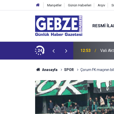
Manşetler
Günün Haberleri
Arşiv
S
RESMI İL
şlıyor
24
12:53
Vali Ak
Anasayfa
SPOR
Çorum FK maçının bile