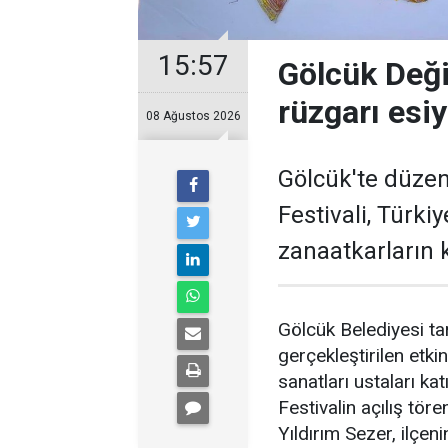
15:57
Gölcük Deği
rüzgarı esi
08 Ağustos 2026
Gölcük'te düzen
Festivali, Türki
zanaatkarların k
Gölcük Belediyesi t
gerçekleştirilen etkin
sanatları ustaları katı
Festivalin açılış tö
Yıldırım Sezer, ilçen