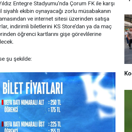
Yıldız Entegre Stadyumu'nda Çorum FK ile karşı
il siyahlı ekibin oynayacağı zorlu müsabakanın
lamasından ve internet sitesi üzerinden satışa
rlar, indirimli biletlerini KS Store’dan ya da maç
inden öğrenci kartlarını gişe görevlilerine
lecek.
ise şu şekilde:
Ko