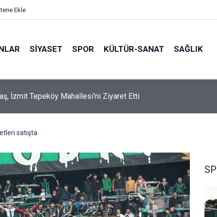
itene Ekle
ANLAR
SİYASET
SPOR
KÜLTÜR-SANAT
SAĞLIK
taş, İzmit Tepeköy Mahallesi'ni Ziyaret Etti
tleri satışta
SP