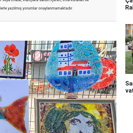
Çay
Ra
flerle yazılmış yorumlar onaylanmamaktadır.
Sa
va