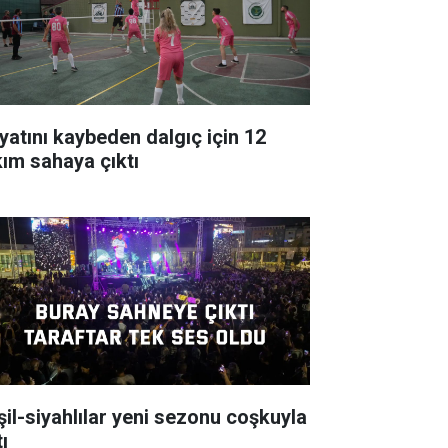
yatını kaybeden dalgıç için 12
kım sahaya çıktı
şil-siyahlılar yeni sezonu coşkuyla
ı