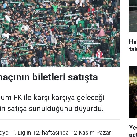
Ha
ta
çının biletleri satışta
rum FK ile karşı karşıya geleceği
nin satışa sunulduğunu duyurdu.
Ye
yol 1. Lig'in 12. haftasında 12 Kasım Pazar
açt