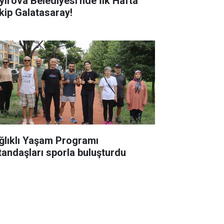
ırova Belediyesi'nde İlk Hafta
kip Galatasaray!
ğlıklı Yaşam Programı
tandaşları sporla buluşturdu