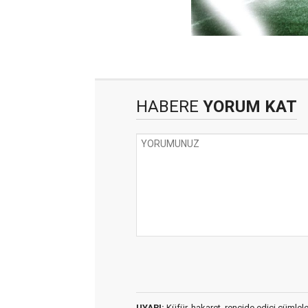
HABERE
YORUM KAT
UYARI:
Küfür, hakaret, rencide edici cümleler 