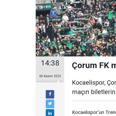
14:38
Çorum FK ma
06 Kasım 2023
Kocaelispor, Ço
maçın biletleri
Kocaelispor’un Trend