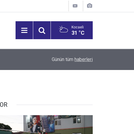
Kocaeli
31 °C
12:38
Otomobil yayalara çarptı: 2 yaralı
Günün tüm
haberleri
OR