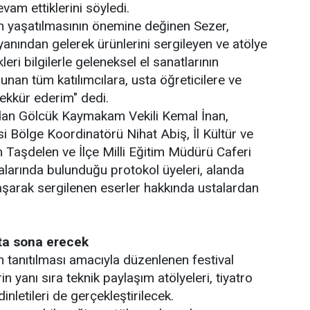
evam ettiklerini söyledi.
n yaşatılmasının önemine değinen Sezer,
 yanından gelerek ürünlerini sergileyen ve atölye
eri bilgilerle geleneksel el sanatlarının
unan tüm katılımcılara, usta öğreticilere ve
ekkür ederim" dedi.
an Gölcük Kaymakam Vekili Kemal İnan,
i Bölge Koordinatörü Nihat Abiş, İl Kültür ve
Taşdelen ve İlçe Milli Eğitim Müdürü Caferi
alarında bulunduğu protokol üyeleri, alanda
laşarak sergilenen eserler hakkında ustalardan
'ta sona erecek
n tanıtılması amacıyla düzenlenen festival
n yanı sıra teknik paylaşım atölyeleri, tiyatro
inletileri de gerçekleştirilecek.