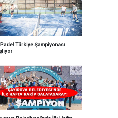
k Padel Türkiye Şampiyonası
şlıyor