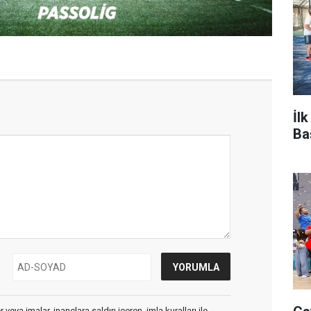
İl
Ba
veya imalar, inançlara saldırı içeren, imla kuralları ile