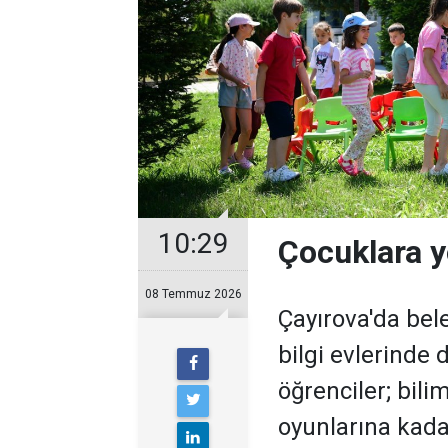
10:29
Çocuklara y
08 Temmuz 2026
Çayırova'da bel
bilgi evlerinde
öğrenciler; bil
oyunlarına kadar