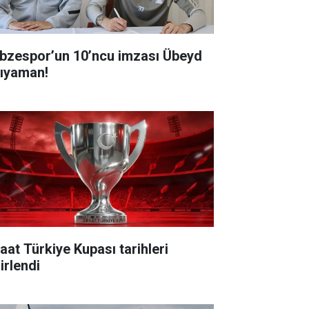
espor’un 10’ncu imzası Übeyd
ıyaman!
raat Türkiye Kupası tarihleri
irlendi