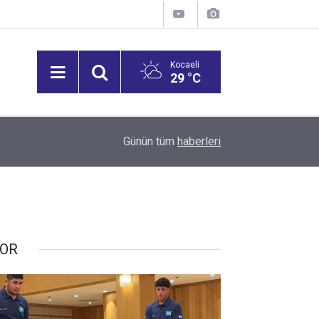
Kocaeli
29 °C
14:34
Yüksek rekolte üzüm fiyatlarını düşürdü
Günün tüm
haberleri
OR