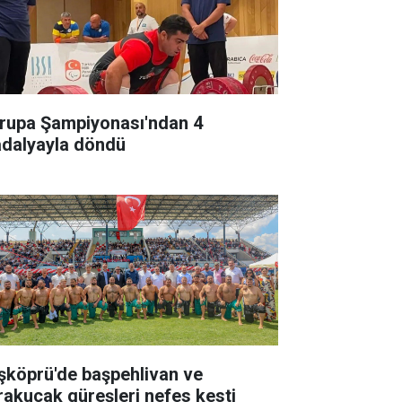
rupa Şampiyonası'ndan 4
dalyayla döndü
şköprü'de başpehlivan ve
rakucak güreşleri nefes kesti