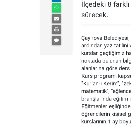
İlçedeki 8 farkl
sürecek.
Çayırova Belediyesi, 
ardından yaz tatilini
kurslar geçtiğimiz haf
noktada bulunan bilgi
alanlarına göre ders 
Kurs programı kapsam
"Kur'an-ı Kerim", "ze
matematik", "eğlencel
branşlarında eğitim 
Eğitmenler eşliğinde 
öğrencilerin kişisel 
kurslarının 1 ay boy