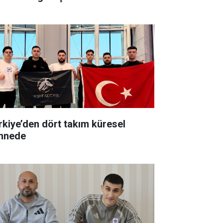
rkiye’den dört takım küresel
hnede