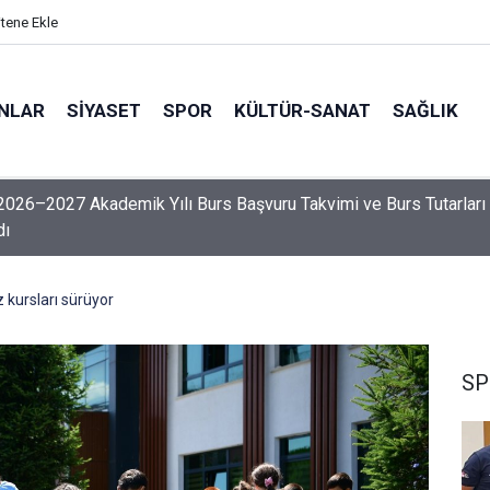
itene Ekle
ANLAR
SİYASET
SPOR
KÜLTÜR-SANAT
SAĞLIK
erji, 136'ncı sırada yer aldı
 kursları sürüyor
SP