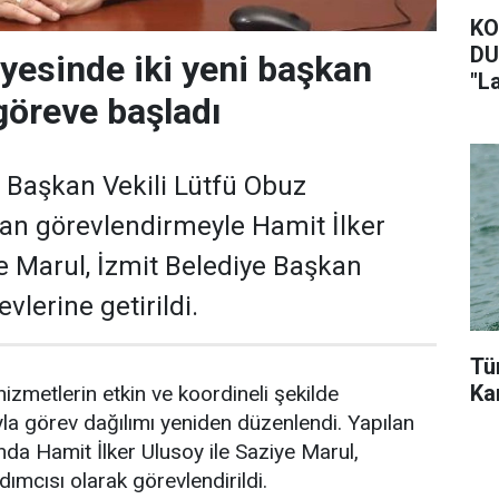
KO
DU
iyesinde iki yeni başkan
"L
göreve başladı
i Başkan Vekili Lütfü Obuz
lan görevlendirmeyle Hamit İlker
e Marul, İzmit Belediye Başkan
vlerine getirildi.
Tür
Kan
izmetlerin etkin ve koordineli şekilde
a görev dağılımı yeniden düzenlendi. Yapılan
a Hamit İlker Ulusoy ile Saziye Marul,
ımcısı olarak görevlendirildi.