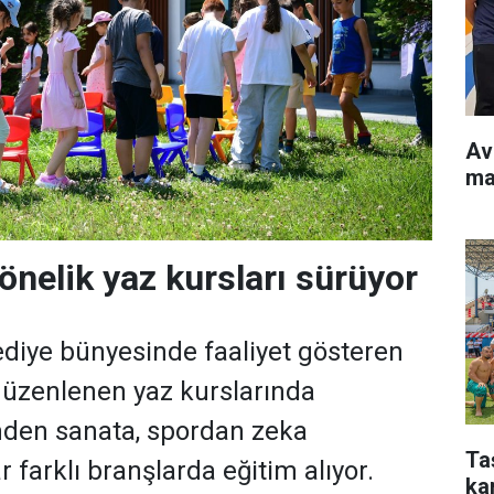
Av
ma
önelik yaz kursları sürüyor
ediye bünyesinde faaliyet gösteren
 düzenlenen yaz kurslarında
imden sanata, spordan zeka
Ta
 farklı branşlarda eğitim alıyor.
ka