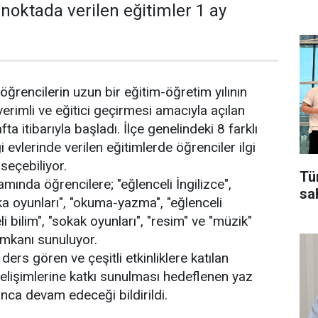
ı noktada verilen eğitimler 1 ay
öğrencilerin uzun bir eğitim-öğretim yılının
 verimli ve eğitici geçirmesi amacıyla açılan
ta itibarıyla başladı. İlçe genelindeki 8 farklı
 evlerinde verilen eğitimlerde öğrenciler ilgi
seçebiliyor.
Tü
ında öğrencilere; "eğlenceli İngilizce",
sa
ka oyunları", "okuma-yazma", "eğlenceli
i bilim", "sokak oyunları", "resim" ve "müzik"
imkanı sunuluyor.
ders gören ve çeşitli etkinliklere katılan
gelişimlerine katkı sunulması hedeflenen yaz
unca devam edeceği bildirildi.