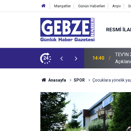
Manşetler
Günün Haberleri
Arşiv
S
RESMI İL
rs Tutarları
24
14:35
Sepaş En
Anasayfa
SPOR
Çocuklara yönelik yaz