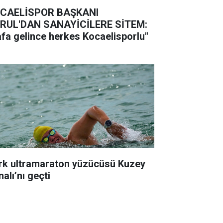
CAELİSPOR BAŞKANI
RUL'DAN SANAYİCİLERE SİTEM:
afa gelince herkes Kocaelisporlu"
k ultramaraton yüzücüsü Kuzey
alı’nı geçti