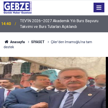
14:35
Sepaş Enerji, 136'ncı sırada yer aldı
Anasayfa
SİYASET
Çiler’den İmamoğlu’na tam
destek