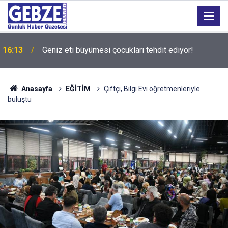
16:13
Geniz eti büyümesi çocukları tehdit ediyor!
15:27
Bilişim 500 Araştırması’nın sonuçları açıklandı
Anasayfa
EĞİTİM
Çiftçi, Bilgi Evi öğretmenleriyle
buluştu