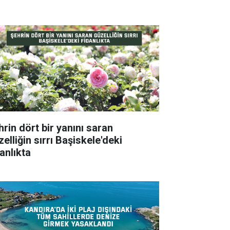
hrin dört bir yanını saran
elliğin sırrı Başiskele'deki
anlıkta