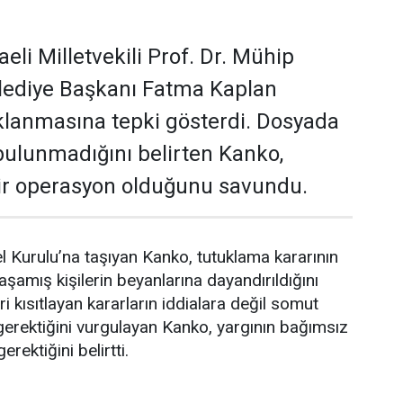
li Milletvekili Prof. Dr. Mühip
elediye Başkanı Fatma Kaplan
uklanmasına tepki gösterdi. Dosyada
 bulunmadığını belirten Kanko,
bir operasyon olduğunu savundu.
urulu’na taşıyan Kanko, tutuklama kararının
amış kişilerin beyanlarına dayandırıldığını
ri kısıtlayan kararların iddialara değil somut
gerektiğini vurgulayan Kanko, yargının bağımsız
erektiğini belirtti.