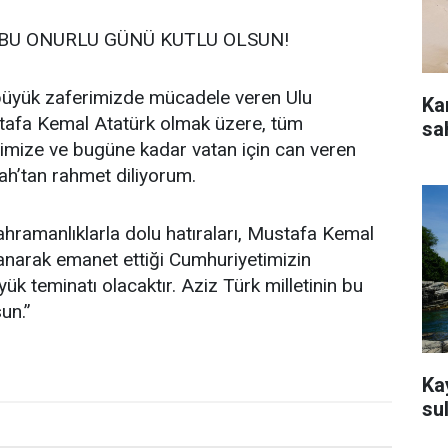
 BU ONURLU GÜNÜ KUTLU OLSUN!
 büyük zaferimizde mücadele veren Ulu
Kan
afa Kemal Atatürk olmak üzere, tüm
sa
erimize ve bugüne kadar vatan için can veren
lah’tan rahmet diliyorum.
kahramanlıklarla dolu hatıraları, Mustafa Kemal
nanarak emanet ettiği Cumhuriyetimizin
ük teminatı olacaktır. Aziz Türk milletinin bu
un.”
Ka
sul