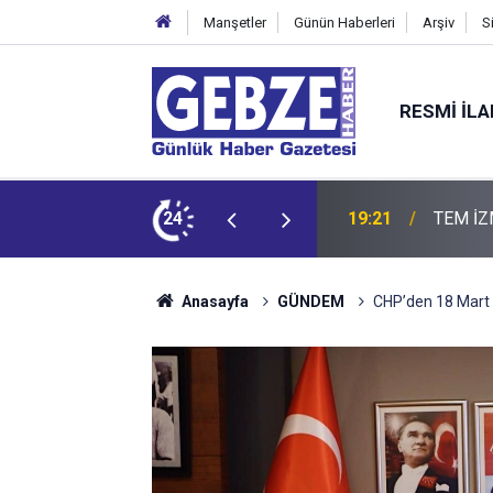
Manşetler
Günün Haberleri
Arşiv
S
RESMI İL
ZMİT-DİLOVASI ARASI İstanbul Yönü Trafiğe Kapatılıyor
24
19:20
GTO'dan
Anasayfa
GÜNDEM
CHP’den 18 Mart 