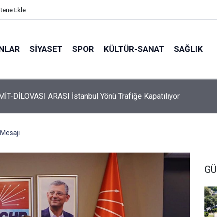
itene Ekle
ANLAR
SİYASET
SPOR
KÜLTÜR-SANAT
SAĞLIK
 Üyelerine Ticari Fırsat
Mesajı
G