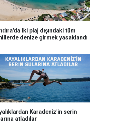
dıra'da iki plaj dışındaki tüm
hillerde denize girmek yasaklandı
yalıklardan Karadeniz'in serin
arına atladılar