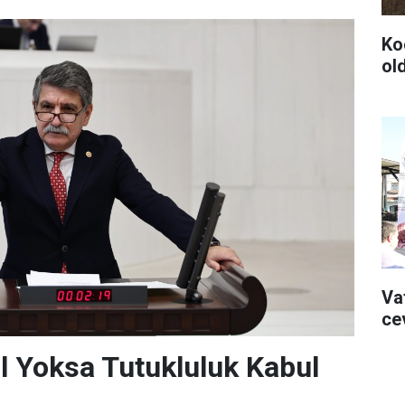
Ko
ol
Va
ce
l Yoksa Tutukluluk Kabul