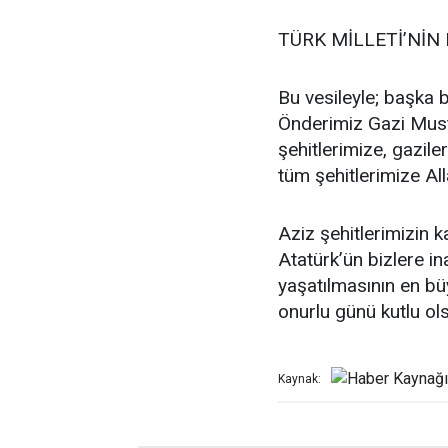
TÜRK MİLLETİ’NİN
Bu vesileyle; başka
Önderimiz Gazi Must
şehitlerimize, gazil
tüm şehitlerimize Al
Aziz şehitlerimizin 
Atatürk’ün bizlere i
yaşatılmasının en büy
onurlu günü kutlu ols
Kaynak: