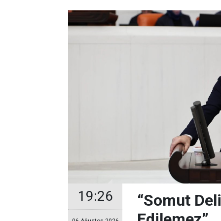
19:26
“Somut Deli
Edilemez”