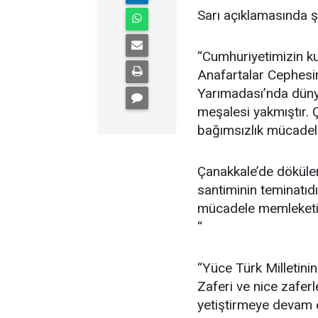
Sarı açıklamasında şu
“Cumhuriyetimizin k
Anafartalar Cephesin
Yarımadası’nda düny
meşalesi yakmıştır. 
bağımsızlık mücadele
Çanakkale’de dökülen 
santiminin teminatıd
mücadele memleketin
“
“Yüce Türk Milletini
Zaferi ve nice zafer
yetiştirmeye devam 