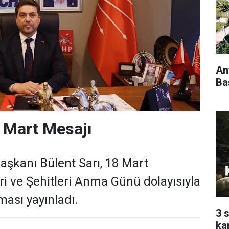
An
Ba
 Mart Mesajı
Başkanı Bülent Sarı, 18 Mart
i ve Şehitleri Anma Günü dolayısıyla
ması yayınladı.
3 
ka