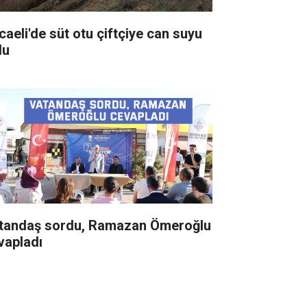
caeli'de süt otu çiftçiye can suyu
du
tandaş sordu, Ramazan Ömeroğlu
vapladı