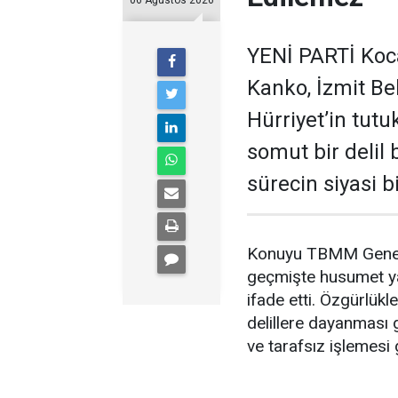
06 Ağustos 2026
YENİ PARTİ Kocae
Kanko, İzmit B
Hürriyet’in tut
somut bir delil
sürecin siyasi 
Konuyu TBMM Genel K
geçmişte husumet yaş
ifade etti. Özgürlükle
delillere dayanması 
ve tarafsız işlemesi g