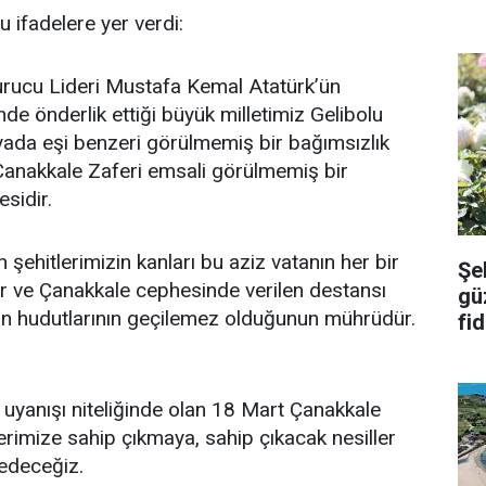
 ifadelere yer verdi:
urucu Lideri Mustafa Kemal Atatürk’ün
de önderlik ettiği büyük milletimiz Gelibolu
ada eşi benzeri görülmemiş bir bağımsızlık
Çanakkale Zaferi emsali görülmemiş bir
sidir.
şehitlerimizin kanları bu aziz vatanın her bir
Şe
ır ve Çanakkale cephesinde verilen destansı
güz
 hudutlarının geçilemez olduğunun mührüdür.
fid
n uyanışı niteliğinde olan 18 Mart Çanakkale
lerimize sahip çıkmaya, sahip çıkacak nesiller
edeceğiz.