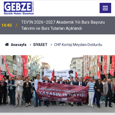
14:35
Sepaş Enerji, 136'ncı sırada yer aldı
Anasayfa
SİYASET
CHP Korteji Meydanı Doldurdu