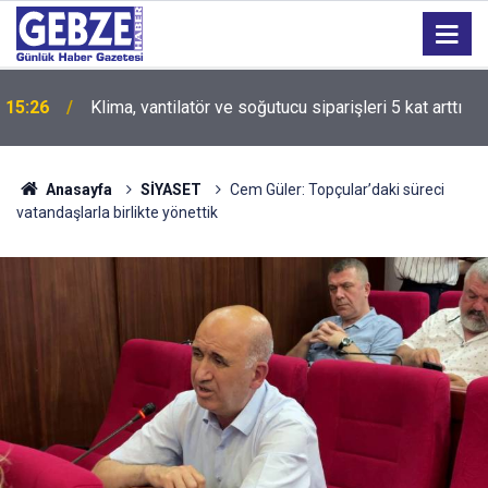
15:25
Teröre 40 yılda toplam 2,3 trilyon dolar harcandı
Anasayfa
SİYASET
Cem Güler: Topçular’daki süreci
vatandaşlarla birlikte yönettik