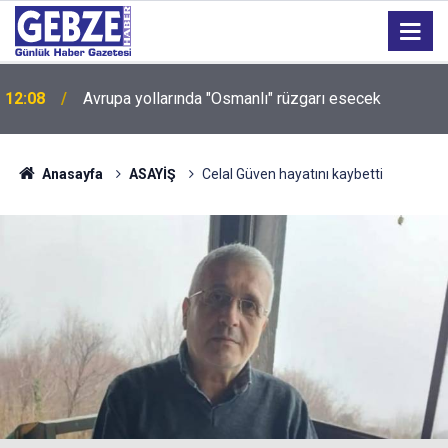
12:08
Avrupa yollarında "Osmanlı" rüzgarı esecek
Sokakları zehirleyenlere geçit yok: Kocaeli'de 6 kişi
12:04
tutuklandı!
Anasayfa
ASAYİŞ
Celal Güven hayatını kaybetti