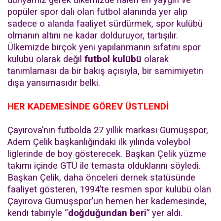
dünyamız gerek ülkemizde halen en yaygın ve
popüler spor dalı olan futbol alanında yer alıp
sadece o alanda faaliyet sürdürmek, spor kulübü
olmanın altını ne kadar dolduruyor, tartışılır.
Ülkemizde birçok yeni yapılanmanın sıfatını spor
kulübü olarak değil
futbol kulübü
olarak
tanımlaması da bir bakış açısıyla, bir samimiyetin
dışa yansımasıdır belki.
HER KADEMESİNDE GÖREV ÜSTLENDİ
Çayırova’nın futbolda 27 yıllık markası Gümüşspor,
Adem Çelik başkanlığındaki ilk yılında voleybol
liglerinde de boy gösterecek. Başkan Çelik yüzme
takımı içinde GTÜ ile temasta olduklarını söyledi.
Başkan Çelik, daha önceleri dernek statüsünde
faaliyet gösteren, 1994’te resmen spor kulübü olan
Çayırova Gümüşspor’un hemen her kademesinde,
kendi tabiriyle “
doğduğundan beri
” yer aldı.