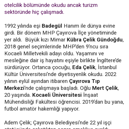
otelcilik bölümünde okudu ancak turizm
sektöründe hiç çalışmadı.
1992 yılında eşi
Badegül
Hanım ile dünya evine
girdi. Bir dönem MHP Çayırova İlçe yönetiminde
yer aldı. Büyük kızı Mimar
Kübra Çelik Gündoğdu
,
2018 genel seçimlerinde MHP’den 9’ncu sıra
Kocaeli Milletvekili adayı oldu. Yaşamını ve
mesleğine dair iş hayatını eşiyle birlikte İngiltere’de
sürdürüyor. Ortanca çocuğu,
Eda Çelik
, İstanbul
Kültür Üniversitesi’nde diyetisyenlik okudu. 2022
yılının eylül ayından itibaren
Çayırova Tıp
Merkezi
’nde çalışmaya başladı. Oğlu
Mert Çelik
,
20 yaşında.
Kocaeli Üniversitesi
İnşaat
Mühendisliği Fakültesi öğrencisi. 2019’dan bu yana,
futbol amatör hakemliği yapıyor.
Adem Çelik; Çayırova Belediyesi’nde 22 yıl işçi