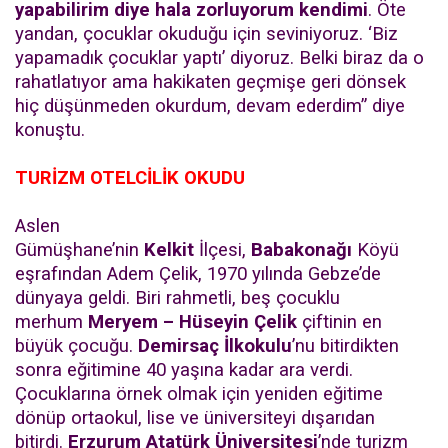
yapabilirim diye hala zorluyorum kendimi
. Öte
yandan, çocuklar okuduğu için seviniyoruz. ‘Biz
yapamadık çocuklar yaptı’ diyoruz. Belki biraz da o
rahatlatıyor ama hakikaten geçmişe geri dönsek
hiç düşünmeden okurdum, devam ederdim” diye
konuştu.
TURİZM OTELCİLİK OKUDU
Aslen
Gümüşhane’nin
Kelkit
İlçesi,
Babakonağı
Köyü
eşrafından Adem Çelik, 1970 yılında Gebze’de
dünyaya geldi. Biri rahmetli, beş çocuklu
merhum
Meryem – Hüseyin Çelik
çiftinin en
büyük çocuğu.
Demirsaç İlkokulu
’nu bitirdikten
sonra eğitimine 40 yaşına kadar ara verdi.
Çocuklarına örnek olmak için yeniden eğitime
dönüp ortaokul, lise ve üniversiteyi dışarıdan
bitirdi.
Erzurum Atatürk Üniversitesi
’nde turizm