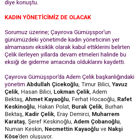
diye konuştu.
KADIN YÖNETİCİMİZ DE OLACAK
Sorumuz üzerine; Çayırova Gümüşspor’un
günümüzdeki yönetimde kadın yöneticinin yer
almamasını eksiklik olarak kabul ettiklerini belirten
Çelik ilerleyen yıllarda devam etmeleri halinde bu
eksiği de giderme amacında olduklarını kaydetti.
Çayırova Gümüşspor’da Adem Çelik başkanlığındaki
yönetim
Abdullah Çicekoğlu
, Timur Bilici,
Yavuz
Çelik
, Hasan Bilici,
Lokman Çelik
, Adem
Bektaş,
Ahmet Kayaoğlu
, Ferhat Hocaoğlu,
Rafet
Keskinoğlu
, Hakan Polat,
Burak Çelik
, Burhan
Bektaş,
Kadir Çelik
, Eray Demirci,
Muharrem
Karataş
, Şeref Keskinoğlu,
Adem Çobanoğlu
,
Numan Keskin,
Necmettin Kayaoğlu
ve
Nakşi
Köse
’den oluşuyor.