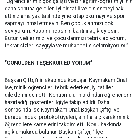
“Öğrencilerimiz çok çalıştı ve bir eğitim-öğretim yılının
daha sonuna geldiler. İyi bir tatili ve dinlenmeyi hak
ettiniz ama yaz tatilinde yine kitap okumayı ve spor
yapmayı ihmal etmeyin. Ben çocuklarımızı çok
seviyorum. Rabbim hepsinin bahtını açık eylesin.
Bütün velilerimizi ve çocuklarımızı tebrik ediyorum,
tekrar sizleri saygıyla ve muhabbetle selamlıyorum.”
“GÖNÜLDEN TEŞEKKÜR EDİYORUM”
Başkan Çiftçi’nin akabinde konuşan Kaymakam Önal
ise, minik öğrencileri tebrik ederken, iyi tatiller
dileklerini de iletti. Konuşmaların ardından öğrencilerin
hazırladığı gösteriler ilgiyle takip edildi. Daha
sonrasında ise Kaymakam Önal, Başkan Çiftçi ve
beraberindeki protokol üyeleri, sınıflara çıkarak minik
öğrencilere karnelerini takdim etti. Konu hakkında
açıklamalarda bulunan Başkan Çiftçi, “İlçe