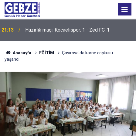
21:12
İzmit Körfezi'ni yüzerek geçtiler
Anasayfa
EĞİTİM
Çayırova’da karne coşkusu
yaşandı