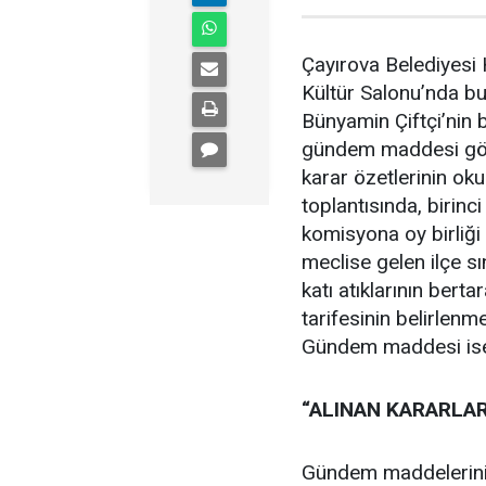
Çayırova Belediyesi 
Kültür Salonu’nda bu
Bünyamin Çiftçi’nin 
gündem maddesi görü
karar özetlerinin ok
toplantısında, birinc
komisyona oy birliği
meclise gelen ilçe sın
katı atıklarının bert
tarifesinin belirlenmes
Gündem maddesi ise il
“ALINAN KARARLAR
Gündem maddelerini