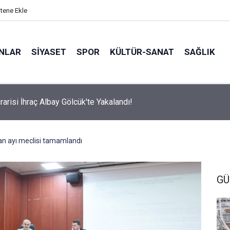
itene Ekle
ANLAR
SİYASET
SPOR
KÜLTÜR-SANAT
SAĞLIK
arisi İhraç Albay Gölcük'te Yakalandı! ​
an ayı meclisi tamamlandı
GÜ