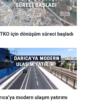
TKO için dönüşüm süreci başladı
rıca’ya modern ulaşım yatırımı