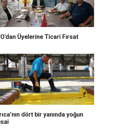
O'dan Üyelerine Ticari Fırsat
a’nın dört bir yanında yoğun
sai