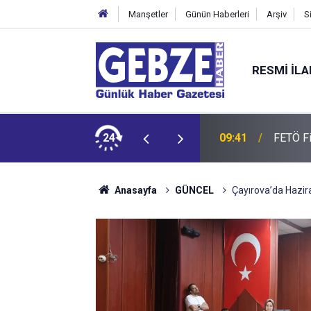
Manşetler
Günün Haberleri
Arşiv
S
RESMI İL
ladı
24
09:41
FETÖ Fir
Anasayfa
GÜNCEL
Çayırova’da Hazir