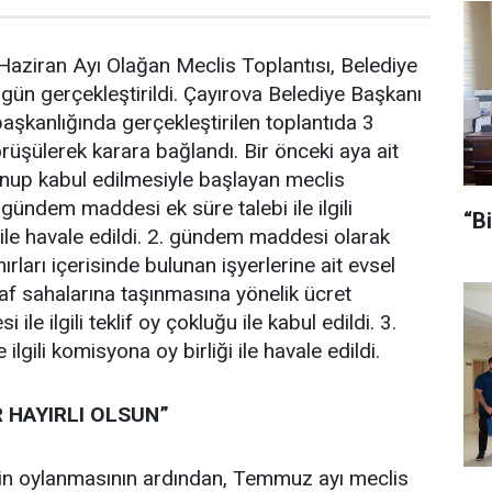
Haziran Ayı Olağan Meclis Toplantısı, Belediye
gün gerçekleştirildi. Çayırova Belediye Başkanı
başkanlığında gerçekleştirilen toplantıda 3
şülerek karara bağlandı. Bir önceki aya ait
unup kabul edilmesiyle başlayan meclis
i gündem maddesi ek süre talebi ile ilgili
“B
 ile havale edildi. 2. gündem maddesi olarak
ırları içerisinde bulunan işyerlerine ait evsel
araf sahalarına taşınmasına yönelik ücret
i ile ilgili teklif oy çokluğu ile kabul edildi. 3.
gili komisyona oy birliği ile havale edildi.
 HAYIRLI OLSUN”
n oylanmasının ardından, Temmuz ayı meclis