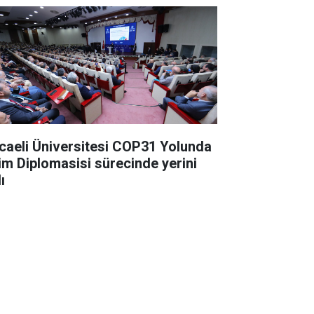
caeli Üniversitesi COP31 Yolunda
lim Diplomasisi sürecinde yerini
ı