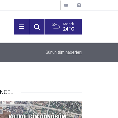
Kocaeli
24 °C
09:39
Darıca’ya modern ulaşım yatırımı
Günün tüm
haberleri
NCEL