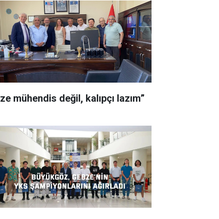
ize mühendis değil, kalıpçı lazım”