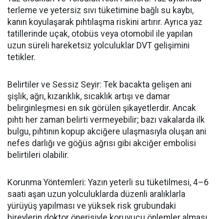
terleme ve yetersiz sıvı tüketimine bağlı su kaybı,
kanın koyulaşarak pıhtılaşma riskini artırır. Ayrıca yaz
tatillerinde uçak, otobüs veya otomobil ile yapılan
uzun süreli hareketsiz yolculuklar DVT gelişimini
tetikler.
Belirtiler ve Sessiz Seyir: Tek bacakta gelişen ani
şişlik, ağrı, kızarıklık, sıcaklık artışı ve damar
belirginleşmesi en sık görülen şikayetlerdir. Ancak
pıhtı her zaman belirti vermeyebilir; bazı vakalarda ilk
bulgu, pıhtının kopup akciğere ulaşmasıyla oluşan ani
nefes darlığı ve göğüs ağrısı gibi akciğer embolisi
belirtileri olabilir.
Korunma Yöntemleri: Yazın yeterli su tüketilmesi, 4
–6
saati a
şan uzun yolculuklarda düzenli aralıklarla
yürüyüş yapılması ve yüksek risk grubundaki
bireylerin doktor önerisiyle koruyucu önlemler alması