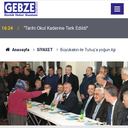
16:24
“Tarihi Okul Kaderine Terk Edildi''
Anasayfa
SİYASET
Büyükakın ile Tutuş’a yoğun ilgi