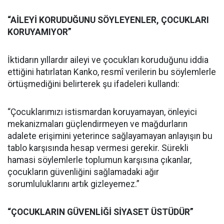
“A
İLEYİ KORUDUĞUNU SÖYLEYENLER, ÇOCUKLARI
KORUYAMIYOR”
İktidarın yıllardır aileyi ve çocukları koruduğunu iddia
ettiğini hatırlatan Kanko, resmî verilerin bu söylemlerle
örtüşmediğini belirterek şu ifadeleri kullandı:
“Çocuklar
ımızı istismardan koruyamayan, önleyici
mekanizmaları güçlendirmeyen ve mağdurların
adalete erişimini yeterince sağlayamayan anlayışın bu
tablo karşısında hesap vermesi gerekir. Sürekli
hamasi söylemlerle toplumun karşısına çıkanlar,
çocukların güvenliğini sağlamadaki ağır
sorumluluklarını artık gizleyemez.”
“ÇOCUKLARIN GÜVENL
İĞİ SİYASET ÜSTÜDÜR
”