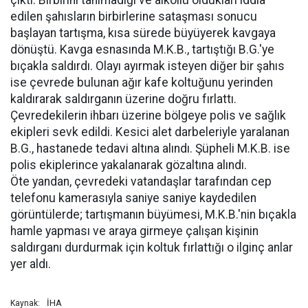
çıktı. Birbirini tanımadığı ve alkollü oldukları iddia
edilen şahısların birbirlerine sataşması sonucu
başlayan tartışma, kısa sürede büyüyerek kavgaya
dönüştü. Kavga esnasında M.K.B., tartıştığı B.G.'ye
bıçakla saldırdı. Olayı ayırmak isteyen diğer bir şahıs
ise çevrede bulunan ağır kafe koltuğunu yerinden
kaldırarak saldırganın üzerine doğru fırlattı.
Çevredekilerin ihbarı üzerine bölgeye polis ve sağlık
ekipleri sevk edildi. Kesici alet darbeleriyle yaralanan
B.G., hastanede tedavi altına alındı. Şüpheli M.K.B. ise
polis ekiplerince yakalanarak gözaltına alındı.
Öte yandan, çevredeki vatandaşlar tarafından cep
telefonu kamerasıyla saniye saniye kaydedilen
görüntülerde; tartışmanın büyümesi, M.K.B.'nin bıçakla
hamle yapması ve araya girmeye çalışan kişinin
saldırganı durdurmak için koltuk fırlattığı o ilginç anlar
yer aldı.
İHA
Kaynak: