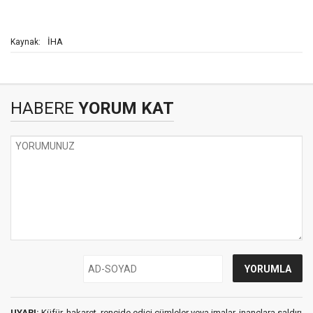
İHA
Kaynak:
HABERE
YORUM KAT
UYARI:
Küfür, hakaret, rencide edici cümleler veya imalar, inançlara saldırı