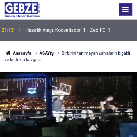
21:13
Hazırlık maçı: Kocaelispor: 1 - Zed FC: 1
Anasayfa
ASAYİŞ
Birbirini tanımayan şahısların bıçaklı
ve koltuklu kavgası