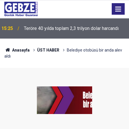
15:23
Altının değerini ayar, gram ve işçilik belirliyor
Anasayfa
ÜST HABER
Belediye otobüsü bir anda alev
aldı