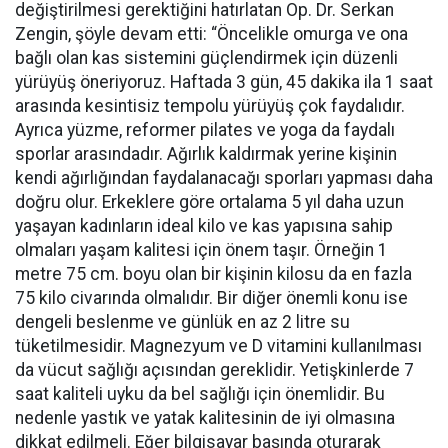
değiştirilmesi gerektiğini hatırlatan Op. Dr. Serkan
Zengin, şöyle devam etti: “Öncelikle omurga ve ona
bağlı olan kas sistemini güçlendirmek için düzenli
yürüyüş öneriyoruz. Haftada 3 gün, 45 dakika ila 1 saat
arasında kesintisiz tempolu yürüyüş çok faydalıdır.
Ayrıca yüzme, reformer pilates ve yoga da faydalı
sporlar arasındadır. Ağırlık kaldırmak yerine kişinin
kendi ağırlığından faydalanacağı sporları yapması daha
doğru olur. Erkeklere göre ortalama 5 yıl daha uzun
yaşayan kadınların ideal kilo ve kas yapısına sahip
olmaları yaşam kalitesi için önem taşır. Örneğin 1
metre 75 cm. boyu olan bir kişinin kilosu da en fazla
75 kilo civarında olmalıdır. Bir diğer önemli konu ise
dengeli beslenme ve günlük en az 2 litre su
tüketilmesidir. Magnezyum ve D vitamini kullanılması
da vücut sağlığı açısından gereklidir. Yetişkinlerde 7
saat kaliteli uyku da bel sağlığı için önemlidir. Bu
nedenle yastık ve yatak kalitesinin de iyi olmasına
dikkat edilmeli. Eğer bilgisayar başında oturarak