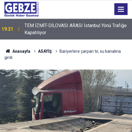
TEM İZMİT-DİLOVASI ARASI İstanbul Yönü Trafiğe
19:21
Kapatılıyor
19:20
GTO'dan Üyelerine Ticari Fırsat
Anasayfa
ASAYİŞ
Bariyerlere çarpan tır, su kanalına
girdi