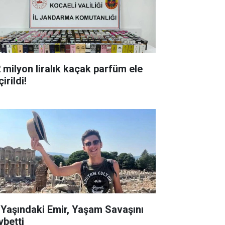
milyon liralık kaçak parfüm ele
irildi!
ndaki Emir, Yaşam Savaşını
ybetti