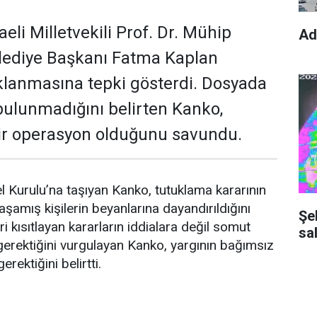
li Milletvekili Prof. Dr. Mühip
Ad
elediye Başkanı Fatma Kaplan
uklanmasına tepki gösterdi. Dosyada
 bulunmadığını belirten Kanko,
bir operasyon olduğunu savundu.
urulu’na taşıyan Kanko, tutuklama kararının
amış kişilerin beyanlarına dayandırıldığını
Şe
ri kısıtlayan kararların iddialara değil somut
sal
gerektiğini vurgulayan Kanko, yargının bağımsız
erektiğini belirtti.