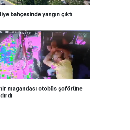
liye bahçesinde yangın çıktı
hir magandası otobüs şoförüne
dırdı