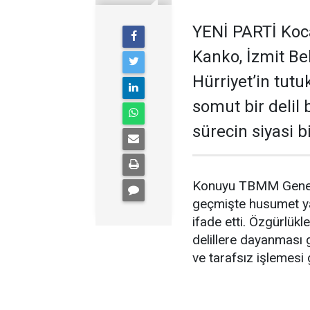
YENİ PARTİ Kocae
Kanko, İzmit B
Hürriyet’in tut
somut bir delil
sürecin siyasi 
Konuyu TBMM Genel K
geçmişte husumet yaş
ifade etti. Özgürlükle
delillere dayanması 
ve tarafsız işlemesi g