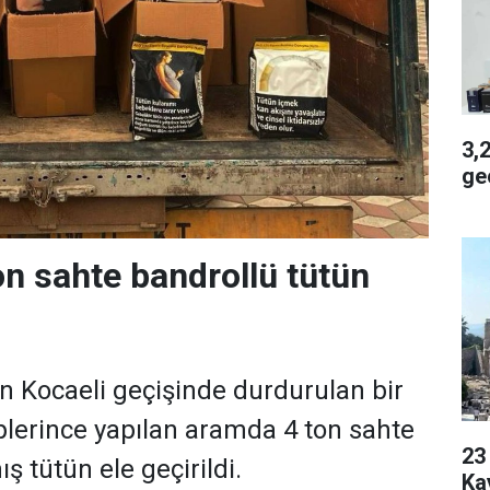
3,2 
geç
on sahte bandrollü tütün
 Kocaeli geçişinde durdurulan bir
iplerince yapılan aramda 4 ton sahte
23 Yaşı
ış tütün ele geçirildi.
Ka