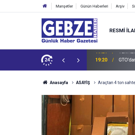
Manşetler
Günün Haberleri
Arşiv
S
RESMI İL
ZMİT-DİLOVASI ARASI İstanbul Yönü Trafiğe Kapatılıyor
24
19:20
GTO'dan
Anasayfa
ASAYİŞ
Araçtan 4 ton sahte 