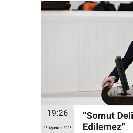
19:26
“Somut Deli
Edilemez”
06 Ağustos 2026