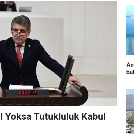
An
bu
l Yoksa Tutukluluk Kabul