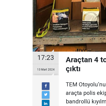
17:23
Araçtan 4 t
çıktı
13 Mart 2024
TEM Otoyolu’nun
araçta polis ek
bandrollü kıyılm