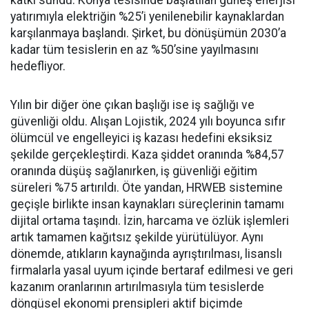
katkı sundu. Konya tesisinde başlatılan güneş enerjisi
yatırımıyla elektriğin %25’i yenilenebilir kaynaklardan
karşılanmaya başlandı. Şirket, bu dönüşümün 2030’a
kadar tüm tesislerin en az %50’sine yayılmasını
hedefliyor.
Yılın bir diğer öne çıkan başlığı ise iş sağlığı ve
güvenliği oldu. Alışan Lojistik, 2024 yılı boyunca sıfır
ölümcül ve engelleyici iş kazası hedefini eksiksiz
şekilde gerçekleştirdi. Kaza şiddet oranında %84,57
oranında düşüş sağlanırken, iş güvenliği eğitim
süreleri %75 artırıldı. Öte yandan, HRWEB sistemine
geçişle birlikte insan kaynakları süreçlerinin tamamı
dijital ortama taşındı. İzin, harcama ve özlük işlemleri
artık tamamen kağıtsız şekilde yürütülüyor. Aynı
dönemde, atıkların kaynağında ayrıştırılması, lisanslı
firmalarla yasal uyum içinde bertaraf edilmesi ve geri
kazanım oranlarının artırılmasıyla tüm tesislerde
döngüsel ekonomi prensipleri aktif biçimde