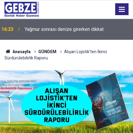
İzmit Belediyesinde iki yeni başkan yardımcısı
14:44
göreve başladı
Anasayfa
GÜNDEM
Alışan Lojistik’ten İkinci
Sürdürülebilirlik Raporu