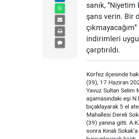
sanık, "Niyetim
şans verin. Bir 
çıkmayacağım" de
indirimleri uygu
çarptırıldı.
Körfez ilçesinde hak
(39), 17 Haziran 20
Yavuz Sultan Selim 
aşamasındaki eşi N.B.
bıçaklayarak 5 el at
Mahallesi Dereli Sok
(39) yanına gitti. A.
sonra Kınalı Sokak'a 
kurşunlayarak kaçtı.