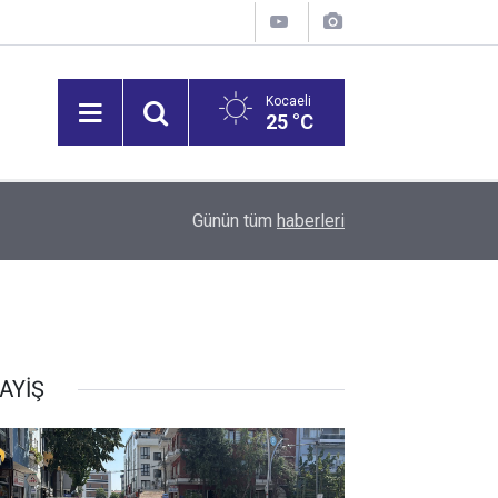
Kocaeli
25 °C
12:53
Vali Aktaş, İzmit Tepeköy Mahallesi'ni Ziyaret Et
Günün tüm
haberleri
AYİŞ