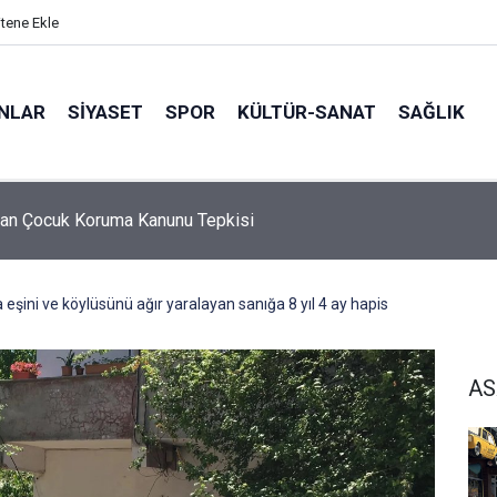
itene Ekle
ANLAR
SİYASET
SPOR
KÜLTÜR-SANAT
SAĞLIK
5 Ebeveyn Buluşmaları başlıyor
 eşini ve köylüsünü ağır yaralayan sanığa 8 yıl 4 ay hapis
AS