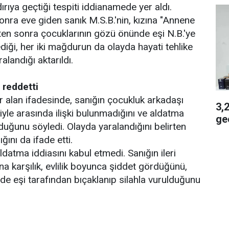
rıya geçtiği tespiti iddianamede yer aldı.
sonra eve giden sanık M.S.B.'nin, kızına "Annene
ten sonra çocuklarının gözü önünde eşi N.B.'ye
lediği, her iki mağdurun da olayda hayati tehlike
alandığı aktarıldı.
 reddetti
 alan ifadesinde, sanığın çocukluk arkadaşı
3,2 
iyle arasında ilişki bulunmadığını ve aldatma
geç
olduğunu söyledi. Olayda yaralandığını belirten
ğını da ifade etti.
ldatma iddiasını kabul etmedi. Sanığın ileri
ına karşılık, evlilik boyunca şiddet gördüğünü,
e eşi tarafından bıçaklanıp silahla vurulduğunu