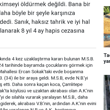
 kimseyi öldürmek değildi. Bana bir
daha böyle bir şeyle karşınıza
di. Sanık, haksız tahrik ve iyi hal
lanarak 8 yıl 4 ay hapis cezasına
Ta
kında 4 kez uzaklaştırma kararı bulunan M.S.B.
ya
24 tarihinde bayramda çocuklarını görmek için
Mahallesi Ercan Sokak'taki evde boşanma
 (34) ile bir araya geldi. M.S.B, evde N.B.'yi
eş etti. Daha sonra kaçan koca, Çamlıtepe
ak'ta köylüsü ve uzaktan akrabası olan A.K.'nin
K.'yi de silahla vurarak yaralayan M.S.B., daha
giderek, akrabası V.B.'nin, ardından A.K.'nin evini
 Ağır yaralanan N.B ve A.K., hastaneye