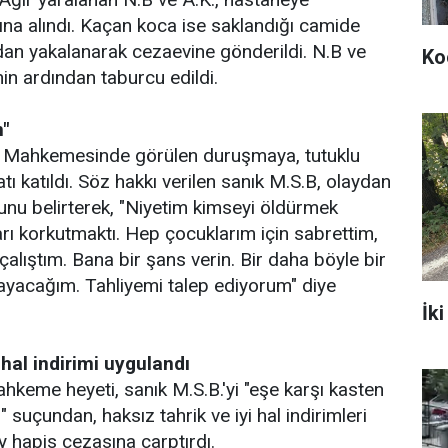
ltına alındı. Kaçan koca ise saklandığı camide
ından yakalanarak cezaevine gönderildi. N.B ve
Ko
in ardından taburcu edildi.
n"
a Mahkemesinde görülen duruşmaya, tutuklu
atı katıldı. Söz hakkı verilen sanık M.S.B, olaydan
nu belirterek, "Niyetim kimseyi öldürmek
rı korkutmaktı. Hep çocuklarım için sabrettim,
 çalıştım. Bana bir şans verin. Bir daha böyle bir
ayacağım. Tahliyemi talep ediyorum" diye
İki
 hal indirimi uygulandı
ahkeme heyeti, sanık M.S.B.'yi "eşe karşı kasten
suçundan, haksız tahrik ve iyi hal indirimleri
y hapis cezasına çarptırdı.