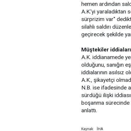
hemen ardından saldı
A.K.'yi yaraladıktan 
sürprizim var" dedik
silahlı saldırı düzen
geçirecek şekilde yar
Müştekiler iddiaları
A.K. iddianamede yer
olduğunu, sanığın eş
iddialarının asılsız 
A.K., şikayetçi olmadı
N.B. ise ifadesinde a
sürdüğü ilişki iddias
boşanma sürecinde d
anlattı.
İHA
Kaynak: