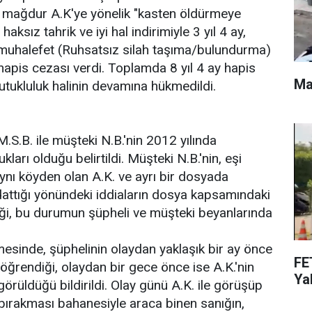
, mağdur A.K'ye yönelik "kasten öldürmeye
ksız tahrik ve iyi hal indirimiyle 3 yıl 4 ay,
 muhalefet (Ruhsatsız silah taşıma/bulundurma)
apis cezası verdi. Toplamda 8 yıl 4 ay hapis
Ma
tutukluluk halinin devamına hükmedildi.
.S.B. ile müşteki N.B.'nin 2012 yılında
kları olduğu belirtildi. Müşteki N.B.'nin, eşi
aynı köyden olan A.K. ve ayrı bir dosyada
ldattığı yönündeki iddiaların dosya kapsamındaki
diği, bu durumun şüpheli ve müşteki beyanlarında
mesinde, şüphelinin olaydan yaklaşık bir ay önce
FE
rendiği, olaydan bir gece önce ise A.K.'nin
Yak
örüldüğü bildirildi. Olay günü A.K. ile görüşüp
bırakması bahanesiyle araca binen sanığın,