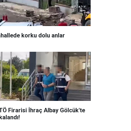
hallede korku dolu anlar
TÖ Firarisi İhraç Albay Gölcük'te
alandı! ​