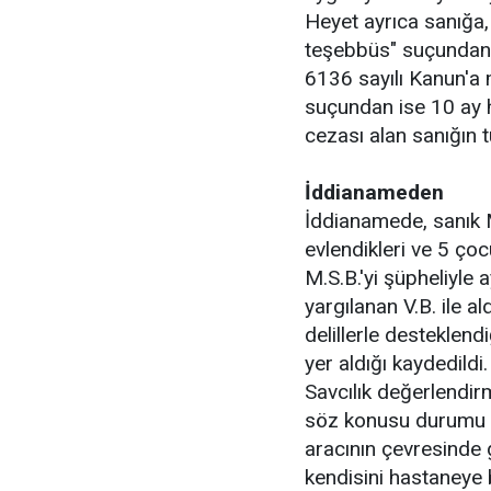
Heyet ayrıca sanığa
teşebbüs" suçundan ha
6136 sayılı Kanun'a
suçundan ise 10 ay h
cezası alan sanığın 
İddianameden
İddianamede, sanık M
evlendikleri ve 5 çocu
M.S.B.'yi şüpheliyle 
yargılanan V.B. ile a
delillerle desteklen
yer aldığı kaydedildi.
Savcılık değerlendir
söz konusu durumu öğ
aracının çevresinde g
kendisini hastaneye 