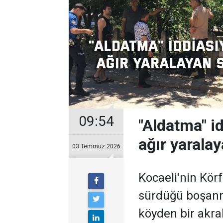
09:54
"Aldatma" i
ağır yaralay
03 Temmuz 2026
Kocaeli'nin Körf
sürdüğü boşanm
köyden bir akrab