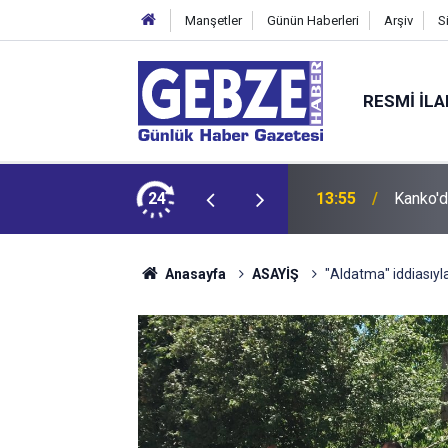
Manşetler
Günün Haberleri
Arşiv
S
RESMI İL
 Tepkisi
24
12:55
İzmit 9
Anasayfa
ASAYİŞ
"Aldatma" iddiasıyla