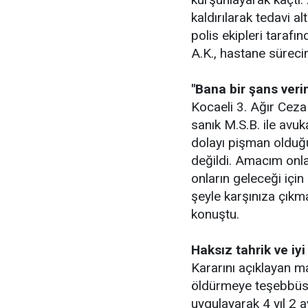
kaldırılarak tedavi a
polis ekipleri taraf
A.K., hastane sürecin
"Bana bir şans veri
Kocaeli 3. Ağır Cez
sanık M.S.B. ile avuk
dolayı pişman olduğu
değildi. Amacım onla
onların geleceği için
şeyle karşınıza çıkm
konuştu.
Haksız tahrik ve iyi
Kararını açıklayan m
öldürmeye teşebbüs" 
uygulayarak 4 yıl 2 a