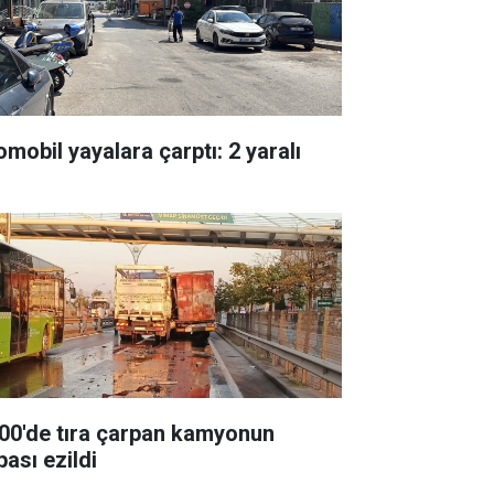
omobil yayalara çarptı: 2 yaralı
00'de tıra çarpan kamyonun
pası ezildi