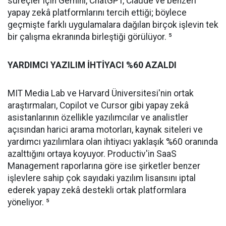
süreçler için Gemini, ChatGPT, Claude ve benzeri
yapay zekâ platformlarını tercih ettiği; böylece
geçmişte farklı uygulamalara dağılan birçok işlevin tek
bir çalışma ekranında birleştiği görülüyor. ⁵
YARDIMCI YAZILIM İHTİYACI %60 AZALDI
MIT Media Lab ve Harvard Üniversitesi'nin ortak
araştırmaları, Copilot ve Cursor gibi yapay zekâ
asistanlarının özellikle yazılımcılar ve analistler
açısından harici arama motorları, kaynak siteleri ve
yardımcı yazılımlara olan ihtiyacı yaklaşık %60 oranında
azalttığını ortaya koyuyor. Productiv'in SaaS
Management raporlarına göre ise şirketler benzer
işlevlere sahip çok sayıdaki yazılım lisansını iptal
ederek yapay zekâ destekli ortak platformlara
yöneliyor. ⁵