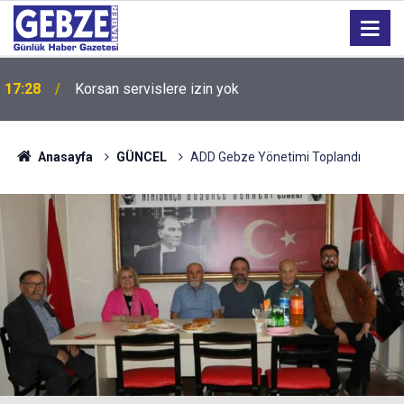
17:28
Elektronik sigara akciğerleri tehdit ediyor
Anasayfa
GÜNCEL
ADD Gebze Yönetimi Toplandı