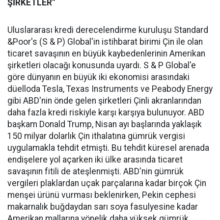
ŞİRKETLER"
Uluslararası kredi derecelendirme kuruluşu Standard
&Poor's (S & P) Global'in istihbarat birimi Çin ile olan
ticaret savaşının en büyük kaybedenlerinin Amerikan
şirketleri olacağı konusunda uyardı. S & P Global'e
göre dünyanın en büyük iki ekonomisi arasındaki
düelloda Tesla, Texas Instruments ve Peabody Energy
gibi ABD'nin önde gelen şirketleri Çinli akranlarından
daha fazla kredi riskiyle karşı karşıya bulunuyor. ABD
başkam Donald Trump, Nisan ayı başlarında yaklaşık
150 milyar dolarlık Çin ithalatına gümrük vergisi
uygulamakla tehdit etmişti. Bu tehdit küresel arenada
endişelere yol açarken iki ülke arasında ticaret
savaşının fitili de ateşlenmişti. ABD'nin gümrük
vergileri plaklardan uçak parçalarına kadar birçok Çin
menşei ürünü vurması beklenirken, Pekin cephesi
makarnalık buğdaydan sarı soya fasulyesine kadar
Amerikan mallarına yönelik daha yüksek gümrük