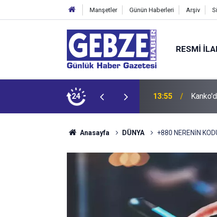
Manşetler
Günün Haberleri
Arşiv
S
RESMI İL
13:55
Kanko'd
24
12:55
İzmit 9
Anasayfa
DÜNYA
+880 NERENİN KOD