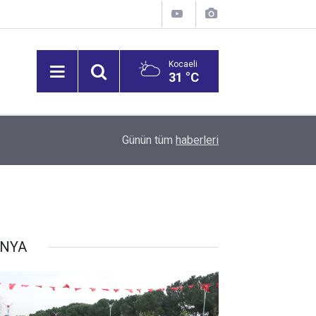
Kocaeli
31 °C
12:53
Vali Aktaş, İzmit Tepeköy Mahallesi'ni Ziyaret Et
Günün tüm
haberleri
NYA