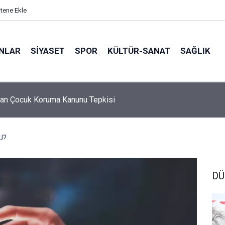
itene Ekle
ANLAR
SİYASET
SPOR
KÜLTÜR-SANAT
SAĞLIK
an Çocuk Koruma Kanunu Tepkisi
5 Ebeveyn Buluşmaları başlıyor
U?
DÜ