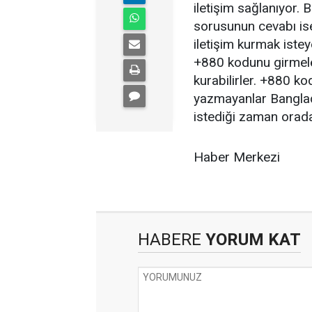
iletişim sağlanıyor. 
sorusunun cevabı ise
iletişim kurmak iste
+880 kodunu girmeler
kurabilirler. +880 k
yazmayanlar Banglade
istediği zaman orada 
Haber Merkezi
HABERE
YORUM KAT