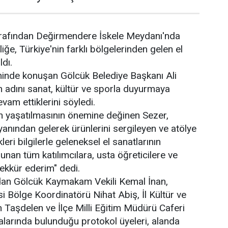
arafından Değirmendere İskele Meydanı'nda
liğe, Türkiye'nin farklı bölgelerinden gelen el
ldı.
reninde konuşan Gölcük Belediye Başkanı Ali
in adını sanat, kültür ve sporla duyurmaya
evam ettiklerini söyledi.
n yaşatılmasının önemine değinen Sezer,
 yanından gelerek ürünlerini sergileyen ve atölye
eri bilgilerle geleneksel el sanatlarının
unan tüm katılımcılara, usta öğreticilere ve
ekkür ederim" dedi.
an Gölcük Kaymakam Vekili Kemal İnan,
i Bölge Koordinatörü Nihat Abiş, İl Kültür ve
Taşdelen ve İlçe Milli Eğitim Müdürü Caferi
alarında bulunduğu protokol üyeleri, alanda