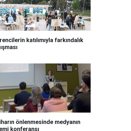
encilerin katılımıyla farkındalık
lışması
iharın önlenmesinde medyanın
emi konferansı