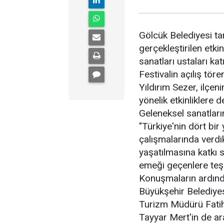
Gölcük Belediyesi t
gerçekleştirilen etkin
sanatları ustaları katı
Festivalin açılış tö
Yıldırım Sezer, ilçen
yönelik etkinliklere d
Geleneksel sanatları
"Türkiye'nin dört bir
çalışmalarında verdikl
yaşatılmasına katkı s
emeği geçenlere teş
Konuşmaların ardınd
Büyükşehir Belediyes
Turizm Müdürü Fatih 
Tayyar Mert'in de ar