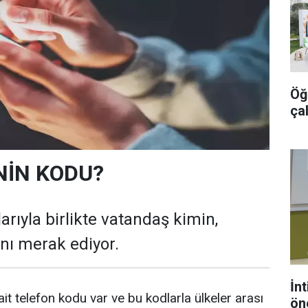
Öğr
ça
NİN KODU?
arıyla birlikte vatandaş kimin,
nı merak ediyor.
İnt
it telefon kodu var ve bu kodlarla ülkeler arası
ön