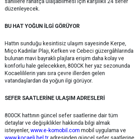
sahillere rahatça ulaşabilmesi için karşılıklı 24 sefer
düzenleyecek.
BU HAT YOĞUN İLGİ GÖRÜYOR
Hattın sunduğu kesintisiz ulaşım sayesinde Kerpe,
Miço Kadınlar Plajı, Kefken ve Cebeci güzergâhlarında
bulunan mavi bayraklı plajlara erişim daha kolay ve
konforlu hale gelecekken, 800CK her yaz sezonunda
Kocaelililerin yanı sıra çevre illerden gelen
vatandaşlardan da yoğun ilgi görüyor.
SEFER SAATLERİNE ULAŞIM ADRESLERİ
800CK hattının güncel sefer saatlerine dair tüm
detaylar ve değişiklikler hakkında bilgi almak
isteyenler,
www.e-komobil.com
mobil uygulama ve
www.kocaeli.bel.tr
adresinden güncel sefer saatlerine