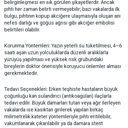
belirginleşmesi en sık görülen şikayetlerdir. Ancak
pıhtı her zaman belirti vermeyebilir; bazı vakalarda ilk
bulgu, pıhtının kopup akciğere ulaşmasıyla oluşan ani
nefes darlığı ve göğüs ağrısı gibi akciğer embolisi
belirtileri olabilir.
Korunma Yöntemleri: Yazın yeterli su tüketilmesi, 4
–6
saati a
şan uzun yolculuklarda düzenli aralıklarla
yürüyüş yapılması ve yüksek risk grubundaki
bireylerin doktor önerisiyle koruyucu önlemler alması
gerekmektedir.
Tedavi Seçenekleri: Erken teşhiste hastaların büyük
çoğunluğu kan sulandırıcı (antikoagülan) ilaçlarla
tedavi edilir. Büyük damarları tutan veya ağır ilerleyen
vakalarda ise kasıktan girilerek yapılan birkaç
milimetrelik kateter yöntemleriyle pıhtı eritilebilir,
vakumlanarak çıkarılabilir ya da damara stent