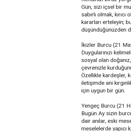
Gün, sizi içsel bir mu
sabırlı olmak, kırıc
kararları erteleyin;
düşündüğünüzden dah
İkizler Burcu (21 Ma
Duygularınızı kelime
sosyal olan doğanız,
çevrenizle kurduğunuz
Özellikle kardeşler, 
iletişimde ani kırgın
için uygun bir gün.
Yengeç Burcu (21 H
Bugün Ay sizin burc
dair anılar, eski mese
meselelerde yapıcı k