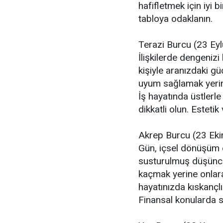
hafifletmek için iyi 
tabloya odaklanın.
Terazi Burcu (23 Eyl
İlişkilerde dengeniz
kişiyle aranızdaki g
uyum sağlamak yerine
İş hayatında üstlerl
dikkatli olun. Estetik
Akrep Burcu (23 Ek
Gün, içsel dönüşüm en
susturulmuş düşüncel
kaçmak yerine onlara
hayatınızda kıskançlı
Finansal konularda s