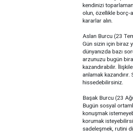
kendinizi toparlama
olun, özellikle borç-
kararlar alın.
Aslan Burcu (23 Te
Gün sizin için biraz 
dünyanızda bazı sorul
arzunuzu bugün bira
kazandırabilir. İlişk
anlamak kazandırır. Sa
hissedebilirsiniz.
Başak Burcu (23 Ağu
Bugün sosyal ortamlar
konuşmak istemeyebili
korumak isteyebilirs
sadeleşmek, rutini 