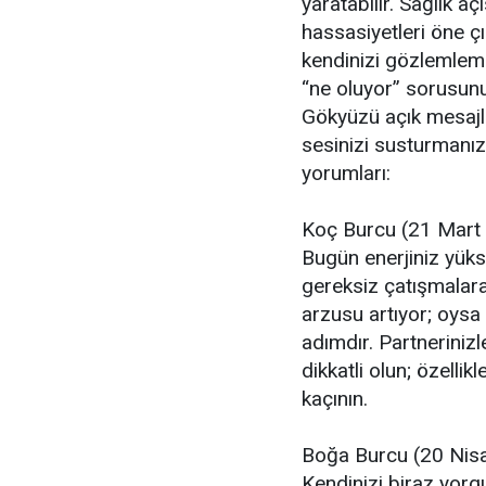
yaratabilir. Sağlık 
hassasiyetleri öne çı
kendinizi gözlemle
“ne oluyor” sorusun
Gökyüzü açık mesajla
sesinizi susturmanız
yorumları:
Koç Burcu (21 Mart
Bugün enerjiniz yüks
gereksiz çatışmalar
arzusu artıyor; oys
adımdır. Partneriniz
dikkatli olun; özell
kaçının.
Boğa Burcu (20 Nis
Kendinizi biraz yorg