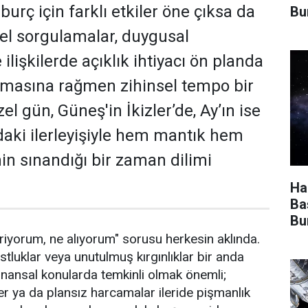
 burç için farklı etkiler öne çıksa da
Bu
sel sorgulamalar, duygusal
 ilişkilerde açıklık ihtiyacı ön planda
lmasına rağmen zihinsel tempo bir
zel gün, Güneş'in İkizler’de, Ay’ın ise
aki ilerleyişiyle hem mantık hem
n sınandığı bir zaman dilimi
Ha
Ba
Bu
eriyorum, ne alıyorum" sorusu herkesin aklında.
ostluklar veya unutulmuş kırgınlıklar bir anda
inansal konularda temkinli olmak önemli;
er ya da plansız harcamalar ileride pişmanlık