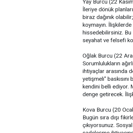
Yay Burcu (22 Kasım
İleriye dönük planla
biraz dağınık olabil
koymayın. İlişkilerd
hissedebilirsiniz. B
seyahat ve felsefi ko
Oğlak Burcu (22 Ara
Sorumlulukların ağırlığ
ihtiyaçlar arasında 
yetişmeli" baskısını 
kendini belli ediyor.
denge getirecek. İlişki
Kova Burcu (20 Oca
Bugün sıra dışı fikirl
çıkıyorsunuz. Sosyal 
sadeleşme ihtiyacında