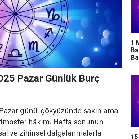
1 
Ba
Ba
025 Pazar Günlük Burç
 Pazar günü, gökyüzünde sakin ama
 atmosfer hâkim. Hafta sonunun
sal ve zihinsel dalgalanmalarla
15