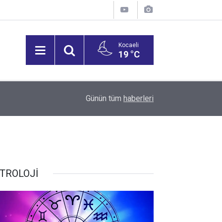
Kocaeli
19 °C
15:27
Bilişim 500 Araştırması’nın sonuçları açıklandı
Günün tüm
haberleri
TROLOJİ