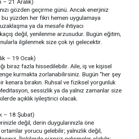
 – 21 Aralık)
rınızı gözden geçirme günü. Ancak enerjiniz
ir; bu yüzden her fikri hemen uygulamaya
e uzaklaşma ya da mesafe ihtiyacı
u kaçış değil, yenilenme arzusudur. Bugün eğitim,
nularla ilgilenmek size çok iyi gelecektir.
lık – 19 Ocak)
ı biraz fazla hissedilebilir. Aile, iş ve kişisel
denge kurmakta zorlanabilirsiniz. Bugün "her şey
bir kenara bırakın. Ruhsal ve fiziksel yorgunluk
 Meditasyon, sessizlik ya da yalnız zamanlar size
lerde açıklık iyileştirici olacak.
k – 18 Şubat)
erinizle değil, derin duygularınızla öne
ortamlar yorucu gelebilir; yalnızlık değil,
sınız. İlişkilerde sürpriz gelişmeler olabilir;