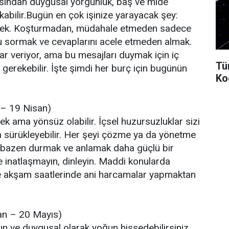
açısından duygusal yorgunluk, baş ve mide
kabilir.Bugün en çok işinize yarayacak şey:
mek. Koşturmadan, müdahale etmeden sadece
u sormak ve cevaplarını acele etmeden almak.
r veriyor, ama bu mesajları duymak için iç
Tü
 gerekebilir. İşte şimdi her burç için bugünün
Ko
 – 19 Nisan)
ek ama yönsüz olabilir. İçsel huzursuzluklar sizi
a sürükleyebilir. Her şeyi çözme ya da yönetme
a bazen durmak ve anlamak daha güçlü bir
le inatlaşmayın, dinleyin. Maddi konularda
ikle akşam saatlerinde ani harcamalar yapmaktan
an – 20 Mayıs)
un ve duygusal olarak yoğun hissedebilirsiniz.