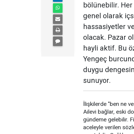
bölünebilir. Her
genel olarak iç
hassasiyetler ve
olacak. Pazar o
hayli aktif. Bu ö
Yengeç burcund
duygu dengesini
sunuyor.
İlişkilerde "ben ne v
Ailevi bağlar, eski d
gündeme gelebilir. F
aceleyle verilen sözl