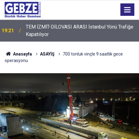
TEM İZMİT-DİLOVASI ARASI İstanbul Yönü Trafiğe
19:21
Kapatılıyor
Anasayfa
ASAYİŞ
700 tonluk vinçle 9 saatlik gece
operasyonu