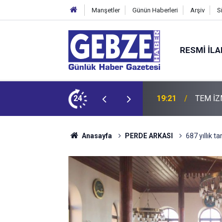
Manşetler
Günün Haberleri
Arşiv
S
RESMI İL
ZMİT-DİLOVASI ARASI İstanbul Yönü Trafiğe Kapatılıyor
24
19:20
GTO'dan
Anasayfa
PERDE ARKASI
687 yıllık ta