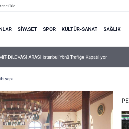
itene Ekle
ANLAR
SİYASET
SPOR
KÜLTÜR-SANAT
SAĞLIK
 Üyelerine Ticari Fırsat
rihi yapı
PE