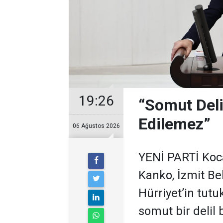
19:26
“Somut Deli
Edilemez”
06 Ağustos 2026
YENİ PARTİ Kocae
Kanko, İzmit B
Hürriyet’in tut
somut bir delil