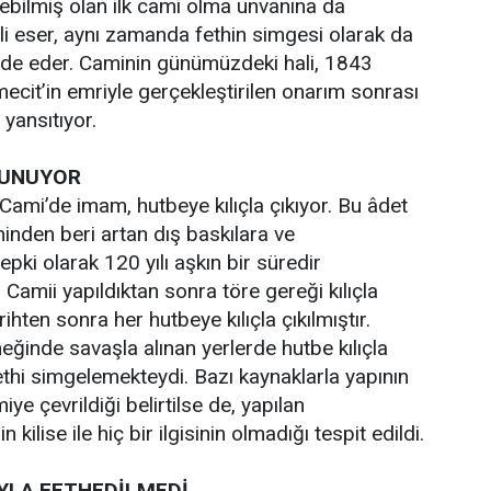
bilmiş olan ilk cami olma unvanına da
li eser, aynı zamanda fethin simgesi olarak da
ade eder. Caminin günümüzdeki hali, 1843
mecit’in emriyle gerçekleştirilen onarım sonrası
yansıtıyor.
KUNUYOR
ami’de imam, hutbeye kılıçla çıkıyor. Bu âdet
minden beri artan dış baskılara ve
tepki olarak 120 yılı aşkın bir süredir
Camii yapıldıktan sonra töre gereği kılıçla
hten sonra her hutbeye kılıçla çıkılmıştır.
eğinde savaşla alınan yerlerde hutbe kılıçla
thi simgelemekteydi. Bazı kaynaklarla yapının
iye çevrildiği belirtilse de, yapılan
kilise ile hiç bir ilgisinin olmadığı tespit edildi.
UYLA FETHEDİLMEDİ