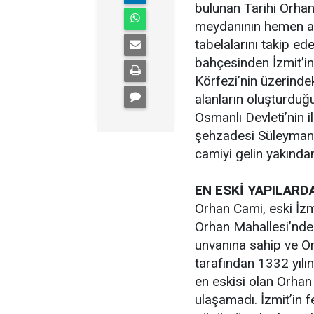
bulunan Tarihi Orhan
meydanının hemen ar
tabelalarını takip ed
bahçesinden İzmit’in 
Körfezi’nin üzerindek
alanların oluşturduğu
Osmanlı Devleti’nin i
şehzadesi Süleyman Ş
camiyi gelin yakından
EN ESKİ YAPILARDA
Orhan Cami, eski İzm
Orhan Mahallesi’nde 
unvanına sahip ve 
tarafından 1332 yılın
en eskisi olan Orhan
ulaşamadı. İzmit’in f