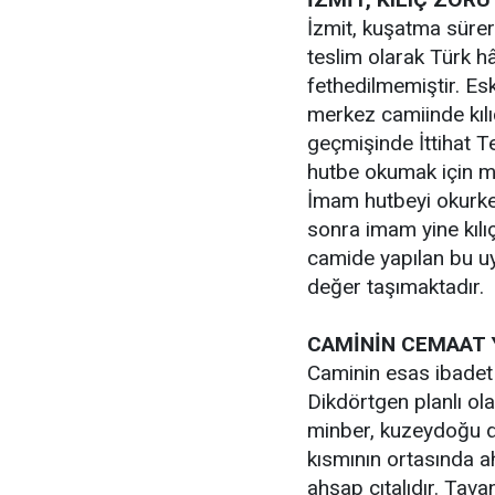
İzmit, kuşatma süre
teslim olarak Türk hâk
fethedilmemiştir. Esk
merkez camiinde kılı
geçmişinde İttihat 
hutbe okumak için min
İmam hutbeyi okurke
sonra imam yine kılıç
camide yapılan bu u
değer taşımaktadır.
CAMİNİN CEMAAT 
Caminin esas ibadet y
Dikdörtgen planlı ol
minber, kuzeydoğu d
kısmının ortasında a
ahşap çıtalıdır. Tava