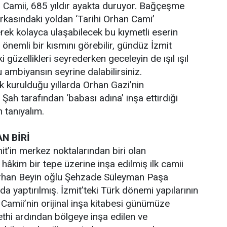
 Camii, 685 yıldır ayakta duruyor. Bağçeşme
kasındaki yoldan ‘Tarihi Orhan Cami’
erek kolayca ulaşabilecek bu kıymetli eserin
önemli bir kısmını görebilir, gündüz İzmit
i güzellikleri seyrederken geceleyin de ışıl ışıl
 ambiyansın seyrine dalabilirsiniz.
lk kurulduğu yıllarda Orhan Gazi’nin
ah tarafından ‘babası adına’ inşa ettirdiği
 tanıyalım.
N BİRİ
it’in merkez noktalarından biri olan
hâkim bir tepe üzerine inşa edilmiş ilk camii
Orhan Beyin oğlu Şehzade Süleyman Paşa
da yaptırılmış. İzmit’teki Türk dönemi yapılarının
 Camii’nin orijinal inşa kitabesi günümüze
ethi ardından bölgeye inşa edilen ve