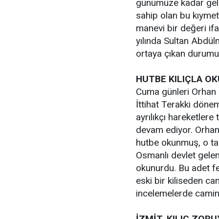
günümüze kadar gele
sahip olan bu kıymet
manevi bir değeri if
yılında Sultan Abdül
ortaya çıkan durumu 
HUTBE KILIÇLA O
Cuma günleri Orhan C
İttihat Terakki döne
ayrılıkçı hareketlere 
devam ediyor. Orhan 
hutbe okunmuş, o tari
Osmanlı devlet gelen
okunurdu. Bu adet fe
eski bir kiliseden cam
incelemelerde caminin 
İZMİT, KILIÇ ZOR