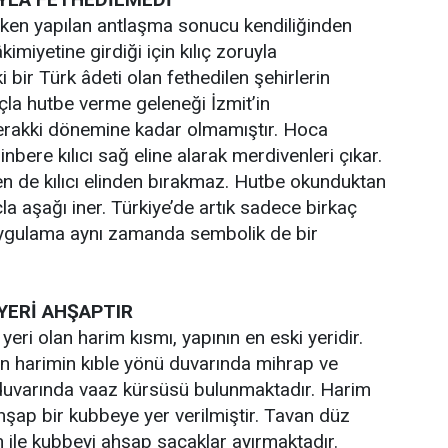
rken yapılan antlaşma sonucu kendiliğinden
imiyetine girdiği için kılıç zoruyla
i bir Türk âdeti olan fethedilen şehirlerin
çla hutbe verme geleneği İzmit’in
Terakki dönemine kadar olmamıştır. Hoca
bere kılıcı sağ eline alarak merdivenleri çıkar.
n de kılıcı elinden bırakmaz. Hutbe okunduktan
la aşağı iner. Türkiye’de artık sadece birkaç
ygulama aynı zamanda sembolik de bir
YERİ AHŞAPTIR
eri olan harim kısmı, yapının en eski yeridir.
an harimin kıble yönü duvarında mihrap ve
uvarında vaaz kürsüsü bulunmaktadır. Harim
hşap bir kubbeye yer verilmiştir. Tavan düz
n ile kubbeyi ahşap saçaklar ayırmaktadır.