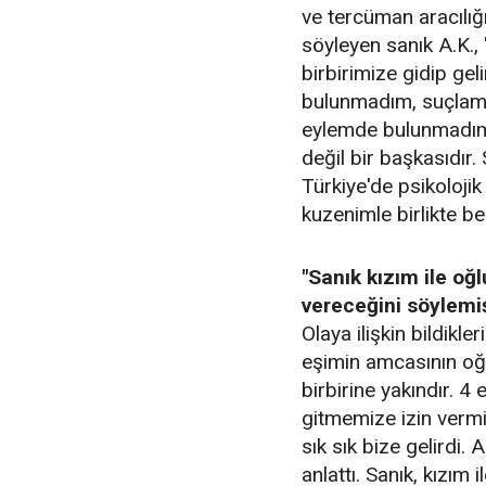
ve tercüman aracılığıy
söyleyen sanık A.K., 
birbirimize gidip gel
bulunmadım, suçlamal
eylemde bulunmadım
değil bir başkasıdır. 
Türkiye'de psikoloji
kuzenimle birlikte be
"Sanık kızım ile o
vereceğini söylemi
Olaya ilişkin bildikle
eşimin amcasının oğl
birbirine yakındır. 4
gitmemize izin vermi
sık sık bize gelirdi.
anlattı. Sanık, kızım