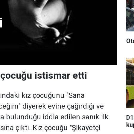
Ot
 çocuğu istismar etti
şındaki kız çocuğunu "Sana
ğim" diyerek evine çağırdığı ve
da bulunduğu iddia edilen sanık ilk
D1
ku
ına çıktı. Kız çocuğu "Şikayetçi