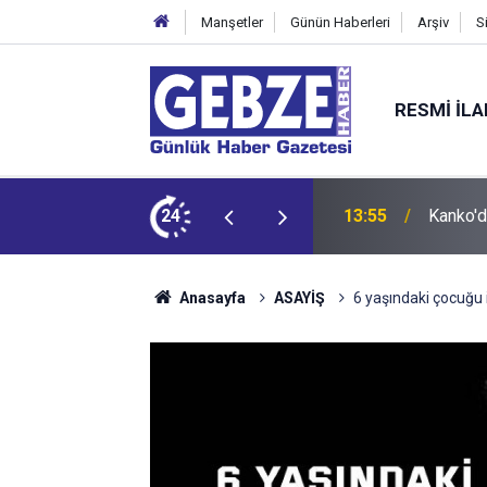
Manşetler
Günün Haberleri
Arşiv
S
RESMI İL
 Tepkisi
24
12:55
İzmit 9
Anasayfa
ASAYİŞ
6 yaşındaki çocuğu i