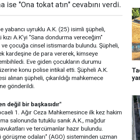
 ise "Ona tokat atın" cevabını verdi.
 yabancı uyruklu A.K. (25) isimli şüpheli,
i kızı A.K'yi "Sana dondurma vereceğim"
ı ve çocuğa cinsel istismarda bulundu. Şüpheli,
ek kardeşine de para vererek, kimseye
tembihledi. Eve giden çocukların durumu
erine konu polise intikal etti. Şüpheli A.K.
Ta
ya
desi alınan şüpheli, çıkarıldığı mahkemece
ne gönderildi.
n değil bir başkasıdır"
ocaeli 1. Ağır Ceza Mahkemesince ilk kez hakim
uşma salonunda tutuklu sanık A.K., mağdur
 avukatları ve tercümanlar hazır bulundu.
li görüşme odaları" (AGO) sisteminden uzman