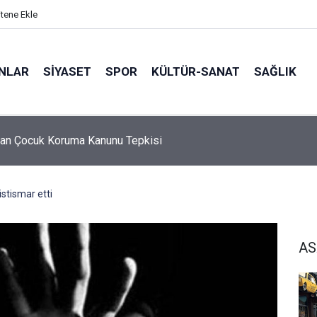
itene Ekle
ANLAR
SİYASET
SPOR
KÜLTÜR-SANAT
SAĞLIK
5 Ebeveyn Buluşmaları başlıyor
stismar etti
AS