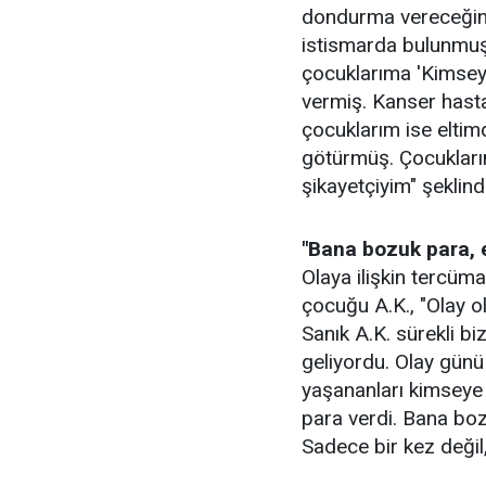
dondurma vereceğini
istismarda bulunmuş
çocuklarıma 'Kimsey
vermiş. Kanser hast
çocuklarım ise eltim
götürmüş. Çocukları
şikayetçiyim" şeklin
"Bana bozuk para, e
Olaya ilişkin tercüm
çocuğu A.K., "Olay o
Sanık A.K. sürekli b
geliyordu. Olay günü
yaşananları kimseye
para verdi. Bana boz
Sadece bir kez değil,