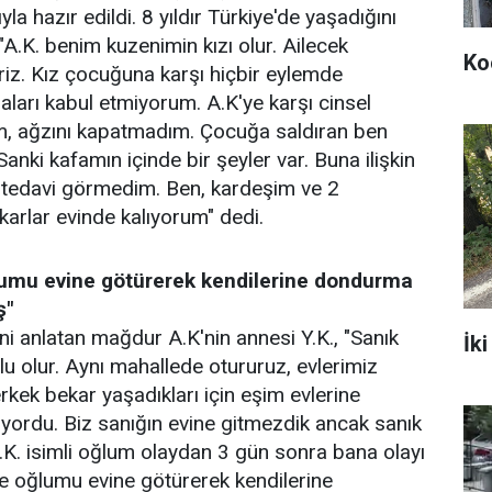
la hazır edildi. 8 yıldır Türkiye'de yaşadığını
"A.K. benim kuzenimin kızı olur. Ailecek
Ko
iriz. Kız çocuğuna karşı hiçbir eylemde
arı kabul etmiyorum. A.K'ye karşı cinsel
, ağzını kapatmadım. Çocuğa saldıran ben
Sanki kafamın içinde bir şeyler var. Buna ilişkin
k tedavi görmedim. Ben, kardeşim ve 2
karlar evinde kalıyorum" dedi.
ğlumu evine götürerek kendilerine dondurma
ş"
rini anlatan mağdur A.K'nin annesi Y.K., "Sanık
İki
u olur. Aynı mahallede otururuz, evlerimiz
 erkek bekar yaşadıkları için eşim evlerine
yordu. Biz sanığın evine gitmezdik ancak sanık
 A.K. isimli oğlum olaydan 3 gün sonra bana olayı
 ile oğlumu evine götürerek kendilerine