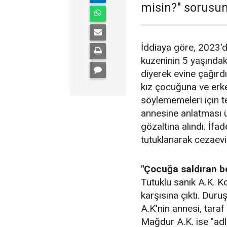
misin?" sorusuna
İddiaya göre, 2023'de
kuzeninin 5 yaşındak
diyerek evine çağırd
kız çocuğuna ve erk
söylememeleri için 
annesine anlatması üz
gözaltına alındı. İfa
tutuklanarak cezaevi
"Çocuğa saldıran be
Tutuklu sanık A.K. K
karşısına çıktı. Dur
A.K'nin annesi, taraf
Mağdur A.K. ise "ad