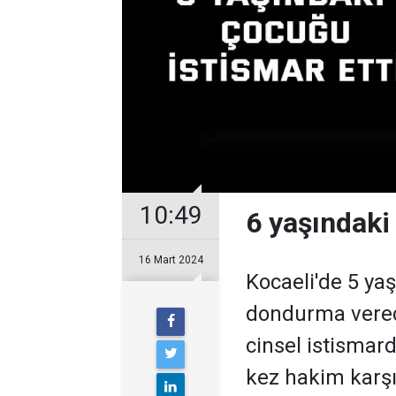
10:49
6 yaşındaki
16 Mart 2024
Kocaeli'de 5 ya
dondurma verece
cinsel istismar
kez hakim karşıs