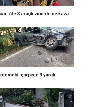
caeli'de 3 araçlı zincirleme kaza
 otomobil çarpıştı: 3 yaralı