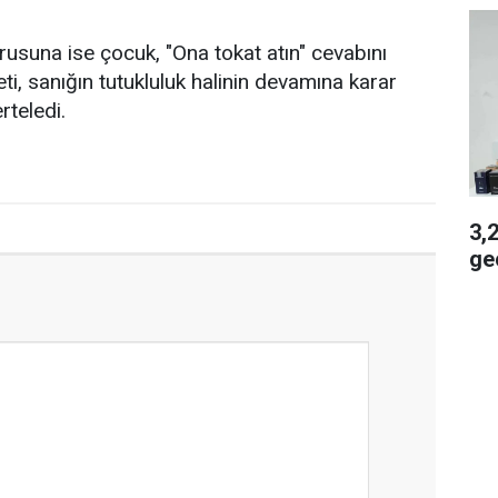
rusuna ise çocuk, "Ona tokat atın" cevabını
i, sanığın tutukluluk halinin devamına karar
rteledi.
3,2 
geç