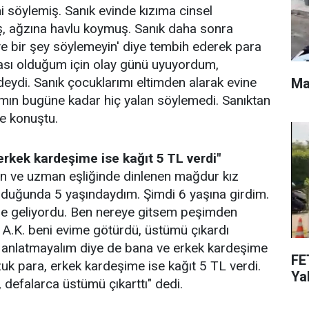
 söylemiş. Sanık evinde kızıma cinsel
, ağzına havlu koymuş. Sanık daha sonra
e bir şey söylemeyin' diye tembih ederek para
ası olduğum için olay günü uyuyordum,
deydi. Sanık çocuklarımı eltimden alarak evine
Ma
mın bugüne kadar hiç yalan söylemedi. Sanıktan
de konuştu.
rkek kardeşime ise kağıt 5 TL verdi"
an ve uzman eşliğinde dinlenen mağdur kız
lduğunda 5 yaşındaydım. Şimdi 6 yaşına girdim.
ize geliyordu. Ben nereye gitsem peşimden
 A.K. beni evime götürdü, üstümü çıkardı
 anlatmayalım diye de bana ve erkek kardeşime
FE
uk para, erkek kardeşime ise kağıt 5 TL verdi.
Yak
 defalarca üstümü çıkarttı" dedi.