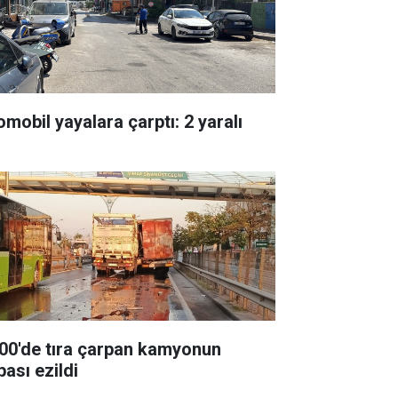
omobil yayalara çarptı: 2 yaralı
00'de tıra çarpan kamyonun
pası ezildi