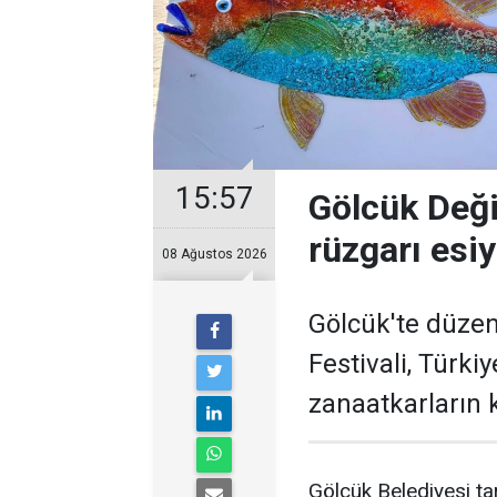
15:57
Gölcük Deği
rüzgarı esi
08 Ağustos 2026
Gölcük'te düzen
Festivali, Türki
zanaatkarların k
Gölcük Belediyesi t