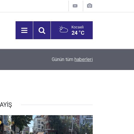
Kocaeli
24 °C
12:53
Vali Aktaş, İzmit Tepeköy Mahallesi'ni Ziyaret Et
Günün tüm
haberleri
AYİŞ