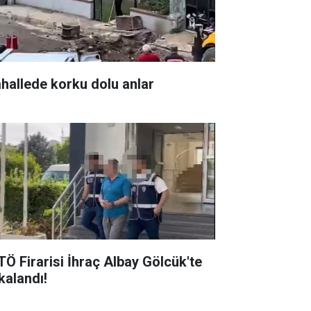
hallede korku dolu anlar
TÖ Firarisi İhraç Albay Gölcük'te
alandı! ​