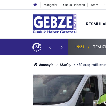
Manşetler
Günün Haberleri
Arşiv
S
RESMI İL
ZMİT-DİLOVASI ARASI İstanbul Yönü Trafiğe Kapatılıyor
24
19:20
GTO'dan
Anasayfa
ASAYİŞ
480 araç trafikten 