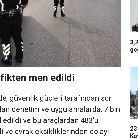
3,2 
geç
afikten men edildi
de, güvenlik güçleri tarafından son
ılan denetim ve uygulamalarda, 7 bin
 edildi ve bu araçlardan 483'ü,
23 Yaşı
ali ve evrak eksikliklerinden dolayı
Ka