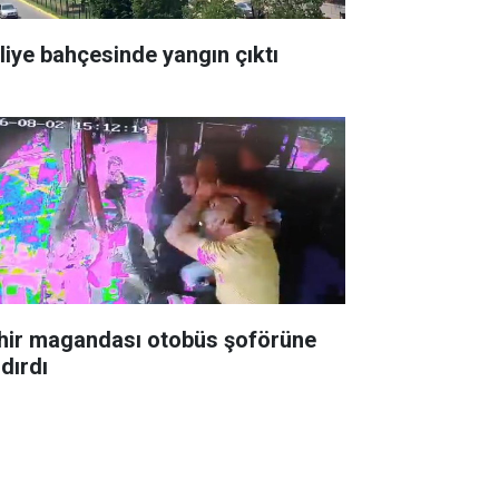
liye bahçesinde yangın çıktı
hir magandası otobüs şoförüne
dırdı