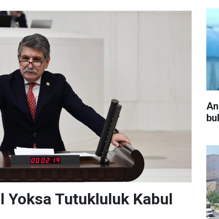
An
bu
l Yoksa Tutukluluk Kabul