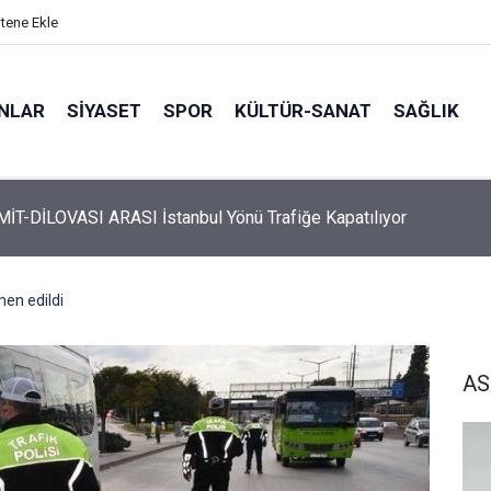
itene Ekle
ANLAR
SİYASET
SPOR
KÜLTÜR-SANAT
SAĞLIK
 Üyelerine Ticari Fırsat
men edildi
AS