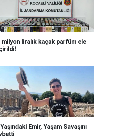
milyon liralık kaçak parfüm ele
irildi!
ndaki Emir, Yaşam Savaşını
ybetti