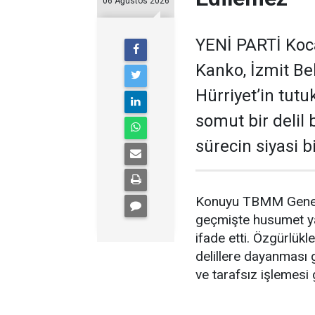
06 Ağustos 2026
YENİ PARTİ Kocae
Kanko, İzmit B
Hürriyet’in tut
somut bir delil
sürecin siyasi 
Konuyu TBMM Genel K
geçmişte husumet yaş
ifade etti. Özgürlükle
delillere dayanması 
ve tarafsız işlemesi g