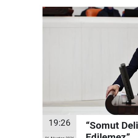
19:26
“Somut Deli
Edilemez”