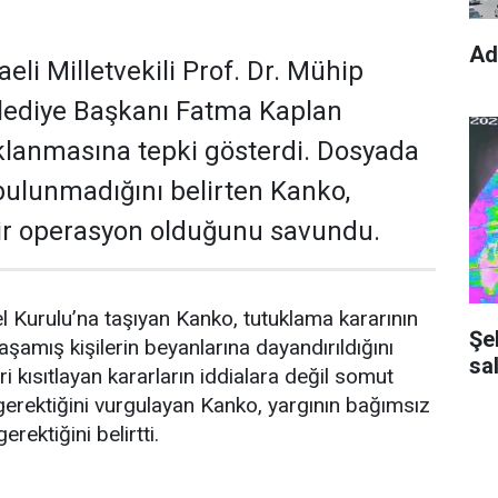
Ad
li Milletvekili Prof. Dr. Mühip
elediye Başkanı Fatma Kaplan
uklanmasına tepki gösterdi. Dosyada
 bulunmadığını belirten Kanko,
bir operasyon olduğunu savundu.
urulu’na taşıyan Kanko, tutuklama kararının
Şe
amış kişilerin beyanlarına dayandırıldığını
sal
ri kısıtlayan kararların iddialara değil somut
gerektiğini vurgulayan Kanko, yargının bağımsız
erektiğini belirtti.