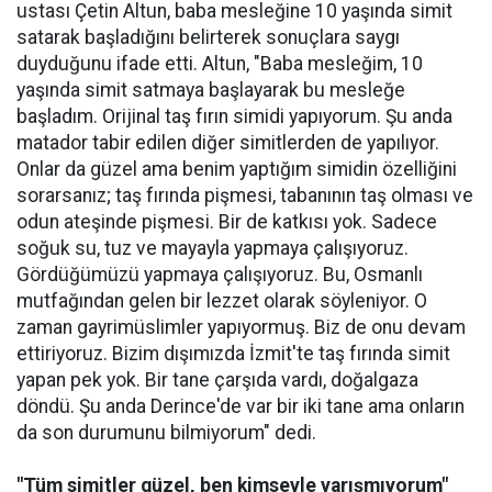
ustası Çetin Altun, baba mesleğine 10 yaşında simit
satarak başladığını belirterek sonuçlara saygı
duyduğunu ifade etti. Altun, "Baba mesleğim, 10
yaşında simit satmaya başlayarak bu mesleğe
başladım. Orijinal taş fırın simidi yapıyorum. Şu anda
matador tabir edilen diğer simitlerden de yapılıyor.
Onlar da güzel ama benim yaptığım simidin özelliğini
sorarsanız; taş fırında pişmesi, tabanının taş olması ve
odun ateşinde pişmesi. Bir de katkısı yok. Sadece
soğuk su, tuz ve mayayla yapmaya çalışıyoruz.
Gördüğümüzü yapmaya çalışıyoruz. Bu, Osmanlı
mutfağından gelen bir lezzet olarak söyleniyor. O
zaman gayrimüslimler yapıyormuş. Biz de onu devam
ettiriyoruz. Bizim dışımızda İzmit'te taş fırında simit
yapan pek yok. Bir tane çarşıda vardı, doğalgaza
döndü. Şu anda Derince'de var bir iki tane ama onların
da son durumunu bilmiyorum" dedi.
"Tüm simitler güzel, ben kimseyle yarışmıyorum"