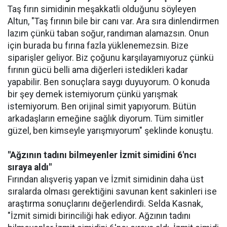
Taş fırın simidinin meşakkatli olduğunu söyleyen
Altun, "Taş fırının bile bir canı var. Ara sıra dinlendirmen
lazım çünkü taban soğur, randıman alamazsın. Onun
için burada bu fırına fazla yüklenemezsin. Bize
siparişler geliyor. Biz çoğunu karşılayamıyoruz çünkü
fırının gücü belli ama diğerleri istedikleri kadar
yapabilir. Ben sonuçlara saygı duyuyorum. O konuda
bir şey demek istemiyorum çünkü yarışmak
istemiyorum. Ben orijinal simit yapıyorum. Bütün
arkadaşların emeğine sağlık diyorum. Tüm simitler
güzel, ben kimseyle yarışmıyorum" şeklinde konuştu.
"Ağzının tadını bilmeyenler İzmit simidini 6'ncı
sıraya aldı"
Fırından alışveriş yapan ve İzmit simidinin daha üst
sıralarda olması gerektiğini savunan kent sakinleri ise
araştırma sonuçlarını değerlendirdi. Selda Kasnak,
"İzmit simidi birinciliği hak ediyor. Ağzının tadını