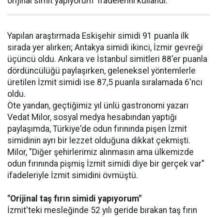
orijinal simit yapıyorum" ifadelerini kullandı.
Yapılan araştırmada Eskişehir simidi 91 puanla ilk
sırada yer alırken; Antakya simidi ikinci, İzmir gevreği
üçüncü oldu. Ankara ve İstanbul simitleri 88'er puanla
dördüncülüğü paylaşırken, geleneksel yöntemlerle
üretilen İzmit simidi ise 87,5 puanla sıralamada 6'ncı
oldu.
Öte yandan, geçtiğimiz yıl ünlü gastronomi yazarı
Vedat Milor, sosyal medya hesabından yaptığı
paylaşımda, Türkiye'de odun fırınında pişen İzmit
simidinin ayrı bir lezzet olduğuna dikkat çekmişti.
Milor, "Diğer şehirlerimiz alınmasın ama ülkemizde
odun fırınında pişmiş İzmit simidi diye bir gerçek var"
ifadeleriyle İzmit simidini övmüştü.
"Orijinal taş fırın simidi yapıyorum"
İzmit'teki mesleğinde 52 yılı geride bırakan taş fırın