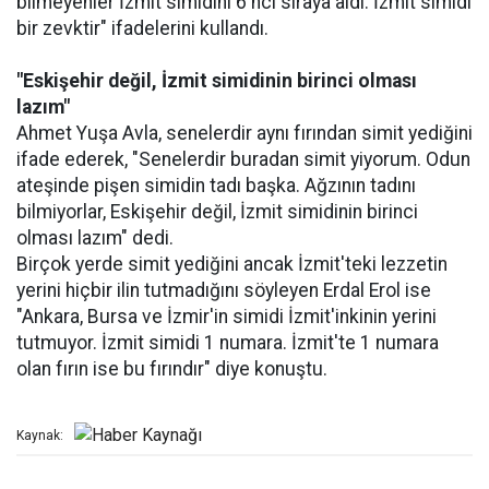
bilmeyenler İzmit simidini 6'ncı sıraya aldı. İzmit simidi
bir zevktir" ifadelerini kullandı.
"Eskişehir değil, İzmit simidinin birinci olması
lazım"
Ahmet Yuşa Avla, senelerdir aynı fırından simit yediğini
ifade ederek, "Senelerdir buradan simit yiyorum. Odun
ateşinde pişen simidin tadı başka. Ağzının tadını
bilmiyorlar, Eskişehir değil, İzmit simidinin birinci
olması lazım" dedi.
Birçok yerde simit yediğini ancak İzmit'teki lezzetin
yerini hiçbir ilin tutmadığını söyleyen Erdal Erol ise
"Ankara, Bursa ve İzmir'in simidi İzmit'inkinin yerini
tutmuyor. İzmit simidi 1 numara. İzmit'te 1 numara
olan fırın ise bu fırındır" diye konuştu.
Kaynak: