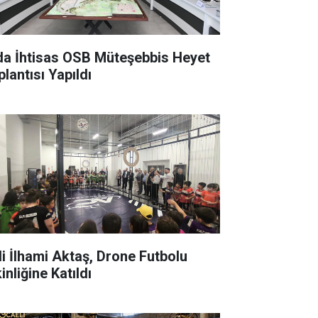
a İhtisas OSB Müteşebbis Heyet
lantısı Yapıldı
i İlhami Aktaş, Drone Futbolu
inliğine Katıldı