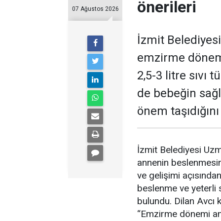
önerileri
07 Ağustos 2026
İzmit Belediyes
emzirme dönem
2,5-3 litre sıvı
de bebeğin sağl
önem taşıdığını
İzmit Belediyesi Uz
annenin beslenmesi
ve gelişimi açısında
beslenme ve yeterli 
bulundu. Dilan Avcı ko
“Emzirme dönemi ann