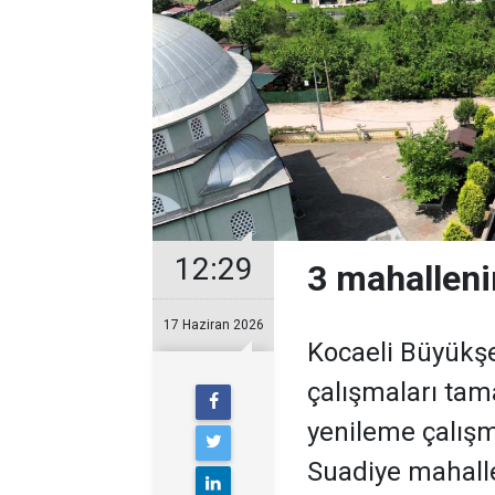
12:29
3 mahallenin
17 Haziran 2026
Kocaeli Büyükşe
çalışmaları ta
yenileme çalışma
Suadiye mahalle