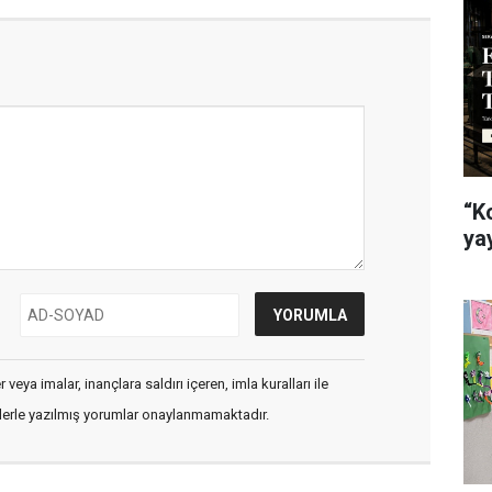
“K
ya
veya imalar, inançlara saldırı içeren, imla kuralları ile
flerle yazılmış yorumlar onaylanmamaktadır.