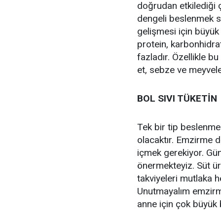
doğrudan etkilediği 
dengeli beslenmek s
gelişmesi için büyük
protein, karbonhidrat
fazladır. Özellikle b
et, sebze ve meyveler
BOL SIVI TÜKETİN
Tek bir tip beslenme
olacaktır. Emzirme d
içmek gerekiyor. Günd
önermekteyiz. Süt üret
takviyeleri mutlaka h
Unutmayalım emzir
anne için çok büyük b