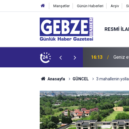
Manşetler
Günün Haberleri
Arşiv
S
RESMI İL
dit ediyor!
24
15:27
Bilişim
Anasayfa
GÜNCEL
3 mahallenin yollar