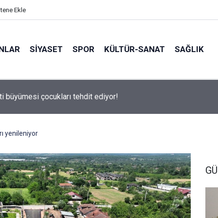
itene Ekle
ANLAR
SİYASET
SPOR
KÜLTÜR-SANAT
SAĞLIK
 500 Araştırması’nın sonuçları açıklandı
ı yenileniyor
GÜ