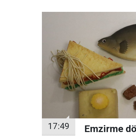
17:49
Emzirme dö