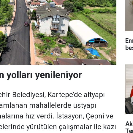
Em
be
 yolları yenileniyor
hir Belediyesi, Kartepe’de altyapı
mamlanan mahallelerde üstyapı
larına hız verdi. İstasyon, Çepni ve
Ak
lerinde yürütülen çalışmalar ile kazı
Te