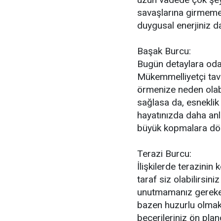
savaşlarına girmemey
duygusal enerjiniz da
Başak Burcu:
Bugün detaylara oda
Mükemmelliyetçi tavı
örmenize neden olabil
sağlasa da, esneklik 
hayatınızda daha anla
büyük kopmalara dö
Terazi Burcu:
İlişkilerde terazinin
taraf siz olabilirsini
unutmamanız gereken
bazen huzurlu olmak 
becerileriniz ön pl