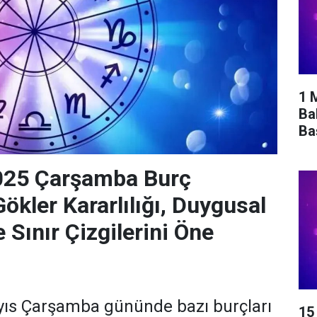
1 
Ba
Ba
025 Çarşamba Burç
ökler Kararlılığı, Duygusal
 Sınır Çizgilerini Öne
ıs Çarşamba gününde bazı burçları
15