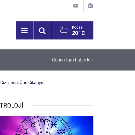
Kocaeli
20 °C
12:53
Vali Aktaş, İzmit Tepeköy Mahallesi'ni Ziyaret Et
Günün tüm
haberleri
Çizgilerini Öne Çıkarıyor
TROLOJİ